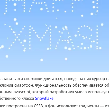
аставить эти снежинки двигаться, наведя на них курсор 
аклонив смартфон. Функциональность обеспечивается о
нным jаvascript, который разработчик умело использует
бственного класса
Snowflake
.
ки построены на CSS3, а фон использует градиенты — 