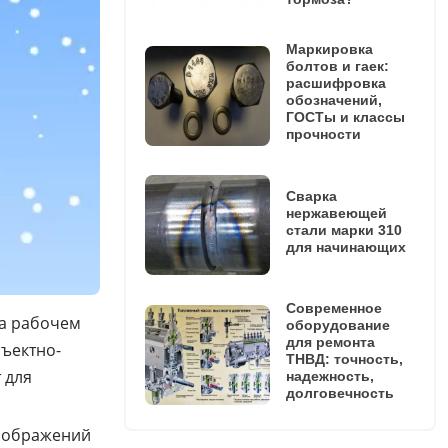
Маркировка
болтов и гаек:
расшифровка
обозначений,
ГОСТы и классы
прочности
Сварка
нержавеющей
стали марки 310
для начинающих
Современное
на рабочем
оборудование
для ремонта
бъектно-
ТНВД: точность,
 для
надежность,
долговечность
изображений