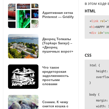
в этом коде
HTML
Адаптивная сетка
Pinterest — Gridify
<
link
rel
=
"
<
h1
>
HAPPY X
<
div
id
=
"sn
Дворец Топкапы
(Topkapı Sarayı) –
«Дворец
пушечных ворот»
CSS
html {

Что такое
кредиторская
    height: 
задолженность
    overflow
простыми
}

словами
body {

    margin: 
Сонник. К чему
снится кошка с
    width: 1