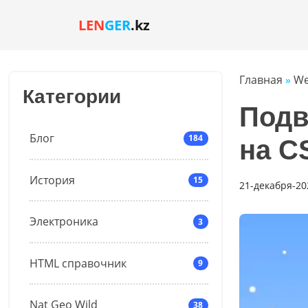
LEN
GER
.kz
Главная
»
We
Категории
Подв
Блог
184
на C
История
15
21-декабря-202
Электроника
3
HTML справочник
9
Nat Geo Wild
38