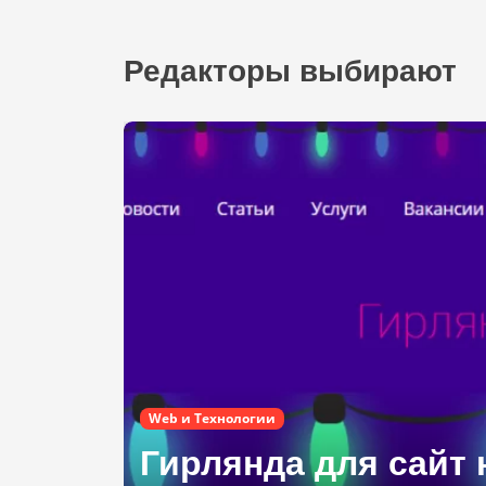
        flak
}
Редакторы выбирают
        for
           
           
            
           
           
           
            
            
           
           
        }

    contain
Web и Технологии
          m
Гирлянда для сайт 
          m
          w