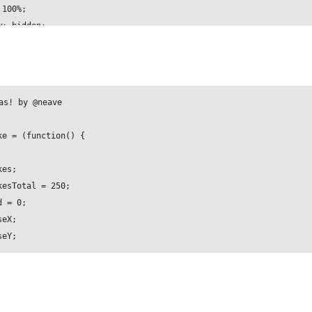
100%;

: hidden;

fff;

nd-color: #9cf;

und-image: -webkit-gradient(linear, left top, left bottom, from(#
und-image: -webkit-linear-gradient(#6af, #bdf);

as! by @neave

und-image: -moz-linear-gradient(#6af, #bdf);

und-image: linear-gradient(#6af, #bdf);

ke = (function() {

es;

rollbar { 

esTotal = 250;

 none; 

 = 0;

eX;

eY;

: absolute;

n Snowflake(size, x, y, vx, vy) {

auto;

.size = size;

;

.x = x;

%;
