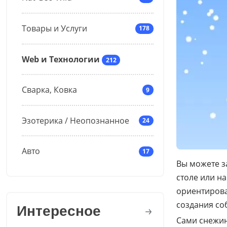
Товары и Услуги
178
Web и Технологии
212
Сварка, Ковка
9
Эзотерика / Неопознанное
24
Авто
17
Вы можете з
столе или н
ориентирова
создания со
Интересное
Сами снежин