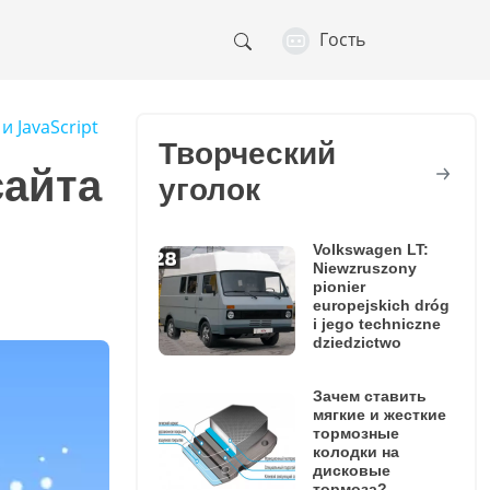
Гость
 JavaScript
Творческий
сайта
уголок
Volkswagen LT:
Niewzruszony
pionier
europejskich dróg
i jego techniczne
dziedzictwo
Зачем ставить
мягкие и жесткие
тормозные
колодки на
дисковые
тормоза?