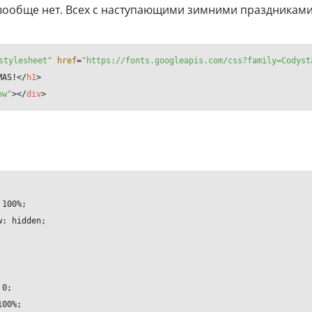
 вообще нет. Всех с наступающими зимними праздниками
stylesheet"
href
=
"https://fonts.googleapis.com/css?family=Codyst
MAS!
</
h1
>
ow"
>
</
div
>
100%;

: hidden;

0;

00%;
