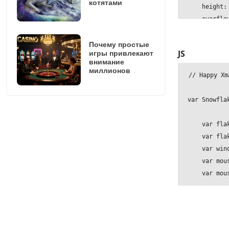
котятами
    height: 
    overflow
    color: #
    backgrou
Почему простые
JS
игры привлекают
    backgro
внимание
    backgro
миллионов
// Happy Xm
    backgro
    backgro
var Snowfla
}

    var flak
::-webkit-sc
    var flak
    display:
    var wind
}

    var mous
    var mous
h1 {

    position
    functio
    margin: 
        this
    top: 50%
        this
    left: 50