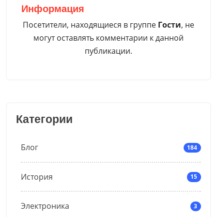
Информация
var runGame = setInterval(function(){

Посетители, находящиеся в группе
Гости
, не
                for (i = 0; i < 10; i++) { 

могут оставлять комментарии к данной
                  dropBox();

публикации.
                }  

              }, 5000);

function countdown() {

        var seconds = 60;

        function tick() {

Категории
            var counter = document.getElementById("counter")
            seconds--;

Блог
184
            counter.innerHTML = (seconds < 10 ? "0" : "")  +
            if( seconds > 0 ) {

                setTimeout(tick, 1000);

История
15
                draw();

                   update();

Электроника
3
            } else {
