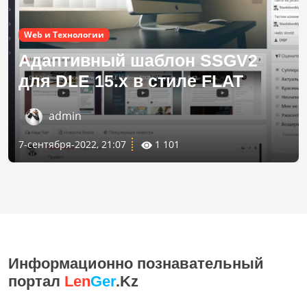
Web и Технологии
Адаптивный шаблон SSGV2
для DLE 15.х в стиле FLAT
admin
7-сентября-2022, 21:07
1 101
Информационно познавательный
портал
Len
Ger
.Kz