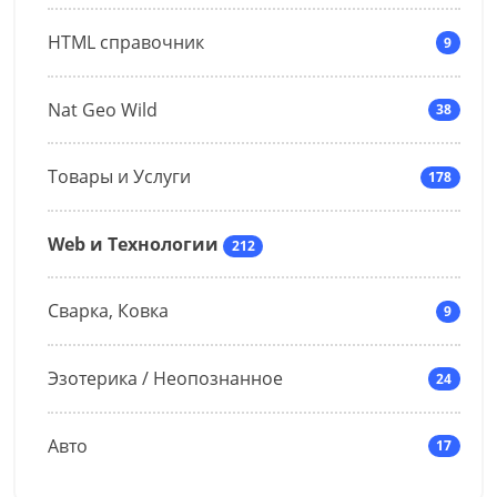
                alert("Game over");

                clearInterval(runGame);

HTML справочник
9
            }

        }

Nat Geo Wild
38
        tick();

    }

Товары и Услуги
178
Web и Технологии
212
Сварка, Ковка
9
Эзотерика / Неопознанное
24
Авто
17