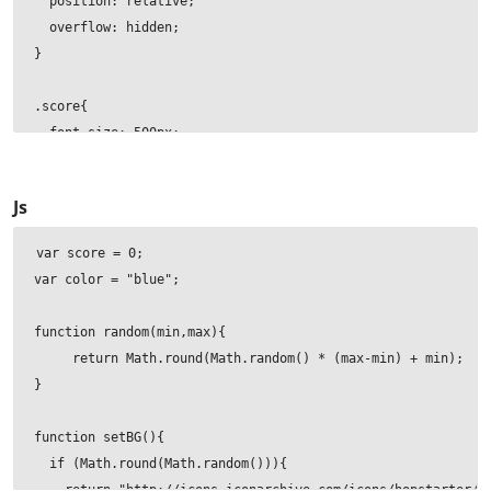
  position: relative;

  overflow: hidden;

}

.score{

  font-size: 500px;

  z-index: 20;

  font-family: arial;

Js
  color: #d7e4d9;

  user-select:none;

var score = 0;

  width:100%;

var color = "blue";

  text-align:center;

}

function random(min,max){

     return Math.round(Math.random() * (max-min) + min);

.box{

}

  width: 100px;

function setBG(){

  height:100px;

  if (Math.round(Math.random())){

  position:absolute;

    return "http://icons.iconarchive.com/icons/hopstarter/ha