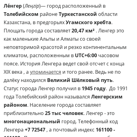
Ле́нгер
(
Леңгір
)— город расположенный в
Толебийском
районе
Туркестанской
области
Казахстана, в предгорьях
Угамского хребта
.
Площать города составляет
20,47 км²
. Ленгер это
как маленькие Альпы и Алматы со своей
неповторимой красотой и резко континентальным
климатом, расположенным в
UTC+6:00
часовом
поясе. История Ленгера ведет свой отсчет с конца
XIX века , а
упоминается
и того ранее. Ведь не по
далёку находился
Великий Шёлковый путь
.
Статус города Ленгер получил в
1945 году
. До 1991
года Толебийский район назывался
Ленгерским
районом
. Население города составляет
приблизительно
25 тыс человек
. Ленгер - это
многонациональный
город. Телефонный код
Ленгера
+7 72547
, а почтовый индекс
161100 -