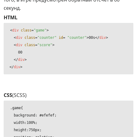
секунд.
HTML
<
div
class
=
"game"
>
<
div
class
=
"counter"
id
= 
"counter"
>
00s
</
div
>
<
div
class
=
"score"
>
    00

</
div
>
</
div
>
CSS
(SCSS)
.game{

  background: #efefef;

  width:100%;

  height:750px;
