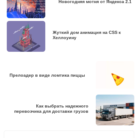
Новогодняя мотня от Яндекса 2.1
  });

}

for (i = 0; i < 10; i++) { 

Жуткий дом анимация на CSS к
  dropBox();

Хеллоуину
}

$(document).on('click', '.box', function(){

Прелоадер в виде ломтика пиццы
  if($(this).data("test")){

    score += 1;

  } else {

    score -= 1;

Как выбрать надежного
  }

перевозчика для доставки грузов
  $(".score").html(score);

  $(this).remove();

});
