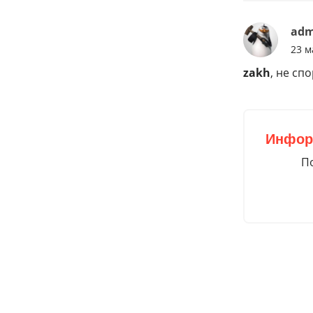
adm
23 м
zakh
, не сп
Инфор
По