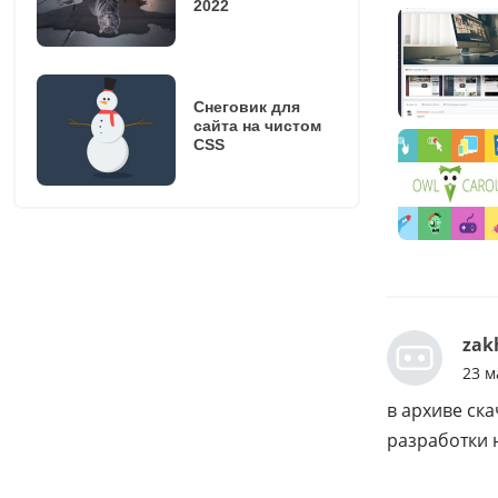
2022
Снеговик для
сайта на чистом
CSS
zak
23 м
в архиве ска
разработки 