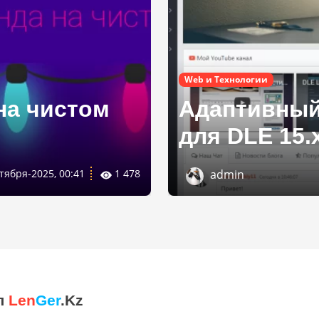
Web и Технологии
на чистом
Адаптивный
для DLE 15.
тября-2025, 00:41
1 478
admin
л
Len
Ger
.Kz