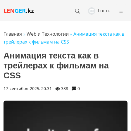
LEN
GER
.kz
Гость
Главная
»
Web и Технологии
» Анимация текста как в
трейлерах к фильмам на CSS
Анимация текста как в
трейлерах к фильмам на
CSS
17-сентября-2025, 20:31
388
0