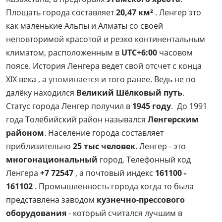
Площать города составляет
20,47 км²
. Ленгер это
как маленькие Альпы и Алматы со своей
неповторимой красотой и резко континентальным
климатом, расположенным в
UTC+6:00
часовом
поясе. История Ленгера ведет свой отсчет с конца
XIX века , а
упоминается
и того ранее. Ведь не по
далёку находился
Великий Шёлковый путь
.
Статус города Ленгер получил в
1945 году
. До 1991
года Толебийский район назывался
Ленгерским
районом
. Население города составляет
приблизительно
25 тыс человек
. Ленгер - это
многонациональный
город. Телефонный код
Ленгера
+7 72547
, а почтовый индекс
161100 -
161102
. Промышленность города когда то была
представлена заводом
кузнечно-прессового
оборудования
- который считался лучшим в