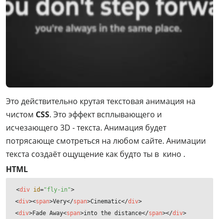
Это действительно крутая текстовая анимация на
чистом
CSS
. Это эффект всплывающего и
исчезающего 3D - текста. Анимация будет
потрясающе смотреться на любом сайте. Анимации
текста создаёт ощущение как будто ты в кино .
HTML
<
div
id
=
"fly-in"
>
<
div
>
<
span
>
Very
</
span
>
Cinematic
</
div
>
<
div
>
Fade Away
<
span
>
into the distance
</
span
>
</
div
>