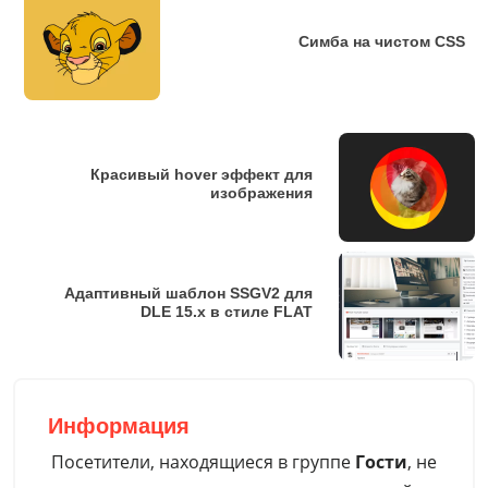
#fly-in div:nth-child(7) { animation-delay: 24s}

#fly-in div:nth-child(8) { animation-delay: 28s}

Симба на чистом CSS
@keyframes switch {

    0% { opacity: 0;filter: blur(20px); transform:scale(12)}
    3% { opacity: 1;filter: blur(0); transform:scale(1)}

    10% { opacity: 1;filter: blur(0); transform:scale(.9)}

Красивый hover эффект для
    13% { opacity: 0;filter: blur(10px); transform:scale(.1)
изображения
    80% { opacity: 0}

    100% { opacity: 0}

}
Адаптивный шаблон SSGV2 для
DLE 15.х в стиле FLAT
Информация
Посетители, находящиеся в группе
Гости
, не