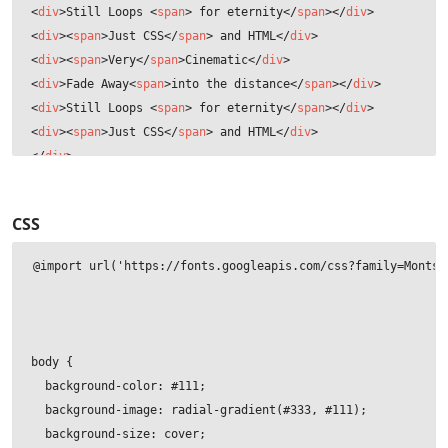
<
div
>
Still Loops 
<
span
>
 for eternity
</
span
>
</
div
>
<
div
>
<
span
>
Just CSS
</
span
>
 and HTML
</
div
>
<
div
>
<
span
>
Very
</
span
>
Cinematic
</
div
>
<
div
>
Fade Away
<
span
>
into the distance
</
span
>
</
div
>
<
div
>
Still Loops 
<
span
>
 for eternity
</
span
>
</
div
>
<
div
>
<
span
>
Just CSS
</
span
>
 and HTML
</
div
>
</
div
>
CSS
@import url('https://fonts.googleapis.com/css?family=Montser
body {

  background-color: #111;

  background-image: radial-gradient(#333, #111);

  background-size: cover;
