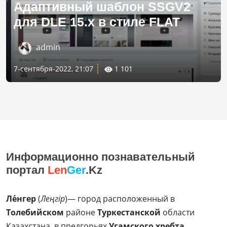
Адаптивный шаблон SSGV2
для DLE 15.х в стиле FLAT
admin
7-сентября-2022, 21:07
1 101
Информационно познавательный
портал
Len
Ger
.Kz
Ле́нгер
(
Леңгір
)— город расположенный в
Толебийском
районе
Туркестанской
области
Казахстана, в предгорьях
Угамского хребта
.