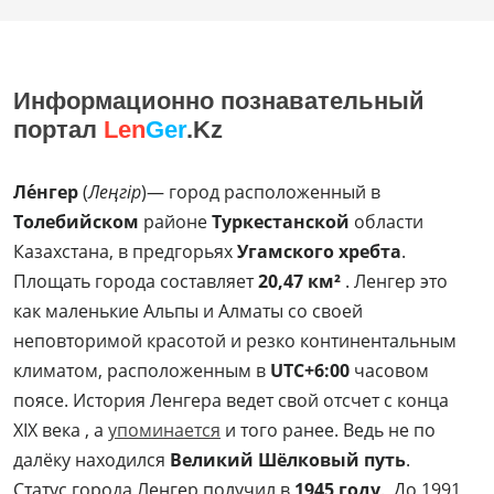
Информационно познавательный
портал
Len
Ger
.Kz
Ле́нгер
(
Леңгір
)— город расположенный в
Толебийском
районе
Туркестанской
области
Казахстана, в предгорьях
Угамского хребта
.
Площать города составляет
20,47 км²
. Ленгер это
как маленькие Альпы и Алматы со своей
неповторимой красотой и резко континентальным
климатом, расположенным в
UTC+6:00
часовом
поясе. История Ленгера ведет свой отсчет с конца
XIX века , а
упоминается
и того ранее. Ведь не по
далёку находился
Великий Шёлковый путь
.
Статус города Ленгер получил в
1945 году
. До 1991