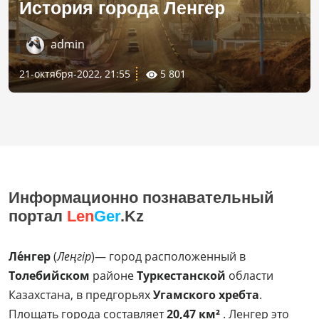
История города Ленгер
admin
21-октября-2022, 21:55
5 801
Информационно познавательный
портал
Len
Ger
.Kz
Ле́нгер
(
Леңгір
)— город расположенный в
Толебийском
районе
Туркестанской
области
Казахстана, в предгорьях
Угамского хребта
.
Площать города составляет
20,47 км²
. Ленгер это