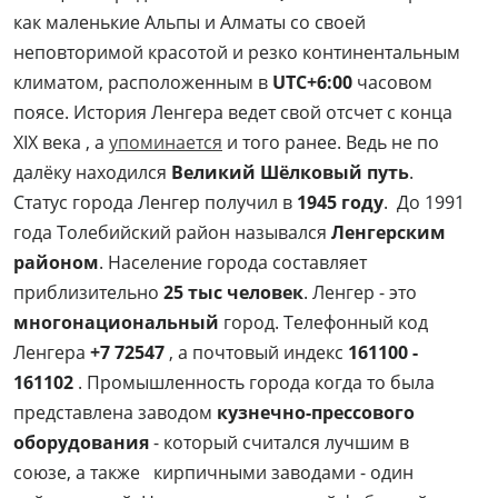
как маленькие Альпы и Алматы со своей
неповторимой красотой и резко континентальным
климатом, расположенным в
UTC+6:00
часовом
поясе. История Ленгера ведет свой отсчет с конца
XIX века , а
упоминается
и того ранее. Ведь не по
далёку находился
Великий Шёлковый путь
.
Статус города Ленгер получил в
1945 году
. До 1991
года Толебийский район назывался
Ленгерским
районом
. Население города составляет
приблизительно
25 тыс человек
. Ленгер - это
многонациональный
город. Телефонный код
Ленгера
+7 72547
, а почтовый индекс
161100 -
161102
. Промышленность города когда то была
представлена заводом
кузнечно-прессового
оборудования
- который считался лучшим в
союзе, а также кирпичными заводами - один