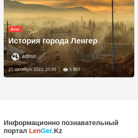
Блог
История города Ленгер
admin
21-октября-2022, 21:55
5 801
Информационно познавательный
портал
Len
Ger
.Kz