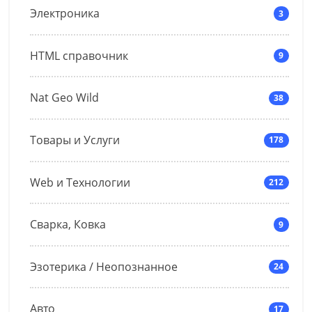
Электроника
3
HTML справочник
9
Nat Geo Wild
38
Товары и Услуги
178
Web и Технологии
212
Сварка, Ковка
9
Эзотерика / Неопознанное
24
Авто
17