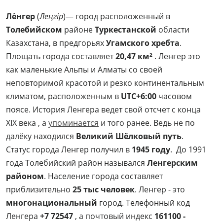
Ле́нгер
(
Леңгір
)— город расположенный в
Толебийском
районе
Туркестанской
области
Казахстана, в предгорьях
Угамского хребта
.
Площать города составляет
20,47 км²
. Ленгер это
как маленькие Альпы и Алматы со своей
неповторимой красотой и резко континентальным
климатом, расположенным в
UTC+6:00
часовом
поясе. История Ленгера ведет свой отсчет с конца
XIX века , а
упоминается
и того ранее. Ведь не по
далёку находился
Великий Шёлковый путь
.
Статус города Ленгер получил в
1945 году
. До 1991
года Толебийский район назывался
Ленгерским
районом
. Население города составляет
приблизительно
25 тыс человек
. Ленгер - это
многонациональный
город. Телефонный код
Ленгера
+7 72547
, а почтовый индекс
161100 -