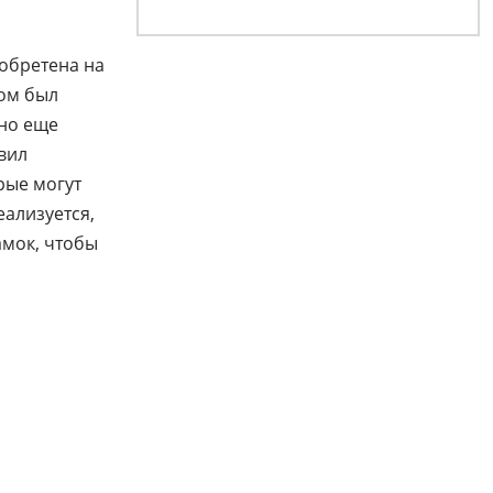
иобретена на
дом был
 но еще
вил
рые могут
еализуется,
амок, чтобы