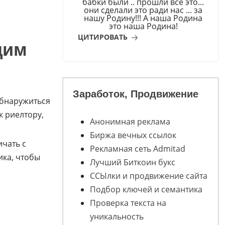
бабки были .. прошли всё это...
они сделали это ради нас ... за
нашу Родину!!! А наша Родина
это наша Родина!
ЦИТИРОВАТЬ
щим
Заработок, Продвижение
 обнаружиться
к риелтору,
Анонимная реклама
Биржа вечных ссылок
ичать с
Рекламная сеть Admitad
ика, чтобы
Лучший Биткоин букс
ССЫлки и продвижение сайта
Подбор ключей и семантика
Проверка текста на
уникальность