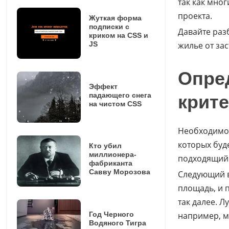
так как мно
проекта.
Жуткая форма
подписки с
Давайте раз
криком на CSS и
JS
жилье от за
Опре
Эффект
падающего снега
крит
на чистом CSS
Необходимо 
которых буд
Кто убил
миллионера-
подходящий 
фабриканта
Савву Морозова
Следующий в
площадь, и п
так далее. Л
Год Черного
например, 
Водяного Тигра