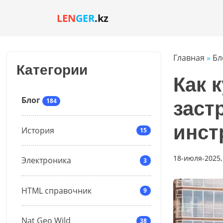
LEN
GER
.kz
Главная
»
Бл
Категории
Как 
Блог
184
заст
инст
История
15
18-июля-2025,
Электроника
3
HTML справочник
9
Nat Geo Wild
38