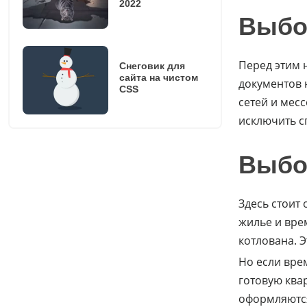
2022
Выбо
Перед этим 
Снеговик для
сайта на чистом
документов 
CSS
сетей и мес
исключить с
Выбор
Здесь стоит
жилье и вре
котлована. Э
Но если вре
готовую ква
оформляются