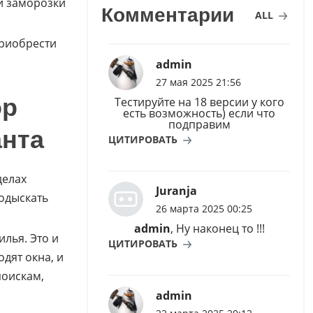
ой заморозки
Комментарии
ALL
приобрести
admin
27 мая 2025 21:56
ор
Тестируйте на 18 версии у кого
есть возможность) если что
подправим
анта
ЦИТИРОВАТЬ
делах
Juranja
подыскать
26 марта 2025 00:25
admin
, Ну наконец то !!!
лья. Это и
ЦИТИРОВАТЬ
дят окна, и
поискам,
admin