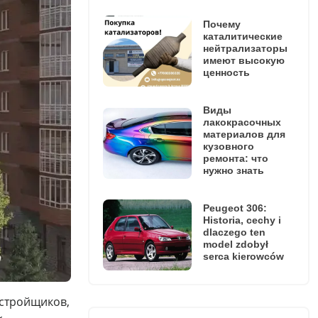
Почему
каталитические
нейтрализаторы
имеют высокую
ценность
Виды
лакокрасочных
материалов для
кузовного
ремонта: что
нужно знать
Peugeot 306:
Historia, cechy i
dlaczego ten
model zdobył
serca kierowców
астройщиков,