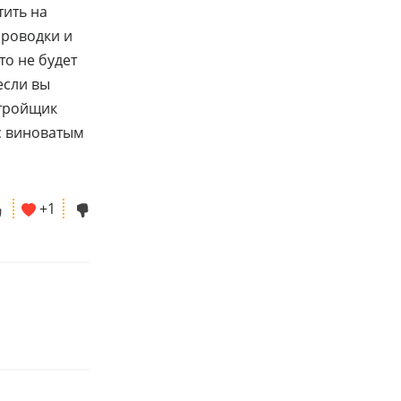
тить на
проводки и
то не будет
если вы
стройщик
с виноватым
+1