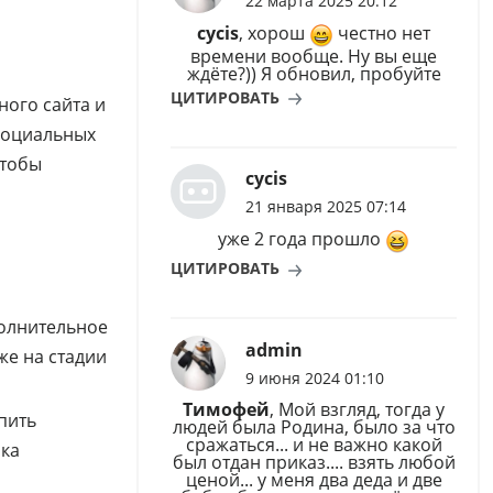
22 марта 2025 20:12
cycis
, хорош
честно нет
времени вообще. Ну вы еще
ждёте?)) Я обновил, пробуйте
ЦИТИРОВАТЬ
ого сайта и
 социальных
чтобы
cycis
21 января 2025 07:14
уже 2 года прошло
ЦИТИРОВАТЬ
полнительное
admin
же на стадии
9 июня 2024 01:10
Тимофей
, Мой взгляд, тогда у
пить
людей была Родина, было за что
сражаться... и не важно какой
ока
был отдан приказ.... взять любой
ценой... у меня два деда и две