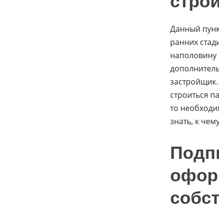
строи
Данный пунк
ранних стад
наполовину 
дополнитель
застройщик.
строиться па
то необходи
знать, к чем
Подпи
офор
собс