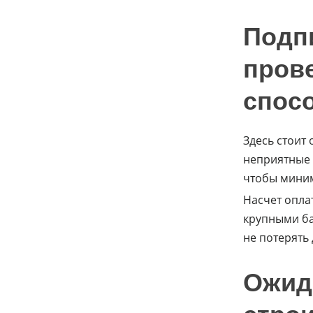
Подп
пров
спос
Здесь стоит 
неприятные 
чтобы миним
Насчет опла
крупными ба
не потерять 
Ожид