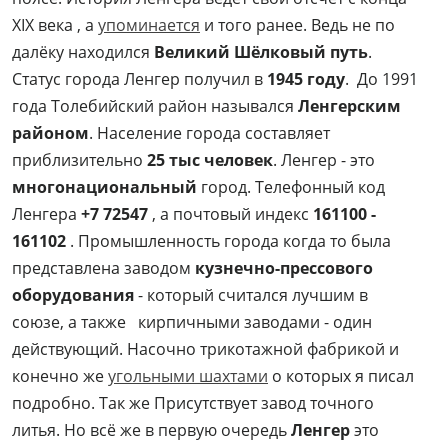
XIX века , а
упоминается
и того ранее. Ведь не по
далёку находился
Великий Шёлковый путь
.
Статус города Ленгер получил в
1945 году
. До 1991
года Толебийский район назывался
Ленгерским
районом
. Население города составляет
приблизительно
25 тыс человек
. Ленгер - это
многонациональный
город. Телефонный код
Ленгера
+7 72547
, а почтовый индекс
161100 -
161102
. Промышленность города когда то была
представлена заводом
кузнечно-прессового
оборудования
- который считался лучшим в
союзе, а также кирпичными заводами - один
действующий. Насочно трикотажной фабрикой и
конечно же
угольными шахтами
о которых я писал
подробно. Так же Присутствует завод точного
литья. Но всё же в первую очередь
Ленгер
это