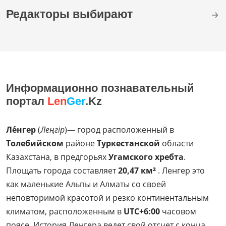
Редакторы выбирают
Информационно познавательный
портал
Len
Ger
.Kz
Ле́нгер
(
Леңгір
)— город расположенный в
Толебийском
районе
Туркестанской
области
Казахстана, в предгорьях
Угамского хребта
.
Площать города составляет
20,47 км²
. Ленгер это
как маленькие Альпы и Алматы со своей
неповторимой красотой и резко континентальным
климатом, расположенным в
UTC+6:00
часовом
поясе. История Ленгера ведет свой отсчет с конца