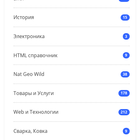
История
15
Электроника
3
HTML справочник
9
Nat Geo Wild
38
Товары и Услуги
178
Web и Технологии
212
Сварка, Ковка
9