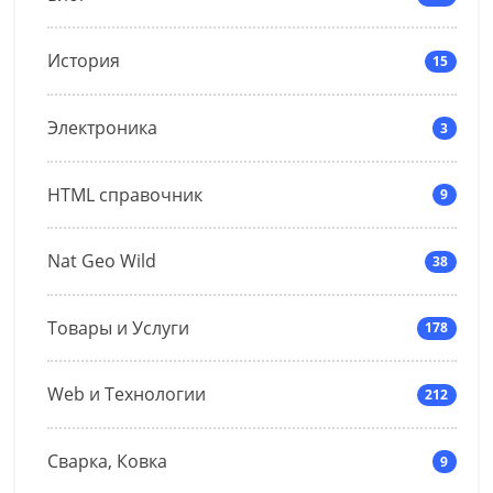
История
15
Электроника
3
HTML справочник
9
Nat Geo Wild
38
Товары и Услуги
178
Web и Технологии
212
Сварка, Ковка
9