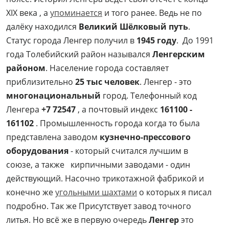
XIX века , а
упоминается
и того ранее. Ведь не по
далёку находился
Великий Шёлковый путь
.
Статус города Ленгер получил в
1945 году
. До 1991
года Толебийский район назывался
Ленгерским
районом
. Население города составляет
приблизительно
25 тыс человек
. Ленгер - это
многонациональный
город. Телефонный код
Ленгера
+7 72547
, а почтовый индекс
161100 -
161102
. Промышленность города когда то была
представлена заводом
кузнечно-прессового
оборудования
- который считался лучшим в
союзе, а также кирпичными заводами - один
действующий. Насочно трикотажной фабрикой и
конечно же
угольными шахтами
о которых я писал
подробно. Так же Присутствует завод точного
литья. Но всё же в первую очередь
Ленгер
это