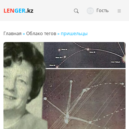
LEN
GER
.kz
Гость
Главная
»
Облако тегов
» пришельцы