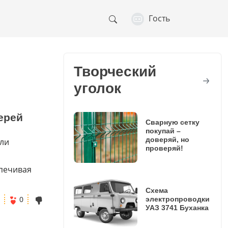
Гость
Творческий
уголок
ерей
Сварную сетку
покупай –
доверяй, но
али
проверяй!
печивая
Схема
0
электропроводки
УАЗ 3741 Буханка