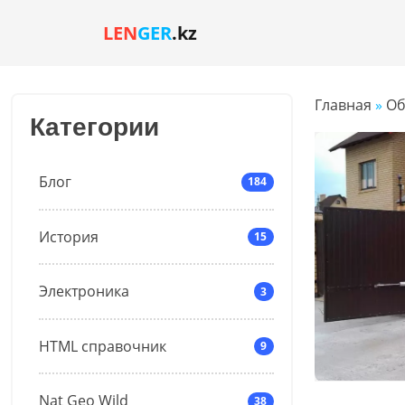
LEN
GER
.kz
Главная
»
Об
Категории
Блог
184
История
15
Электроника
3
HTML справочник
9
Nat Geo Wild
38