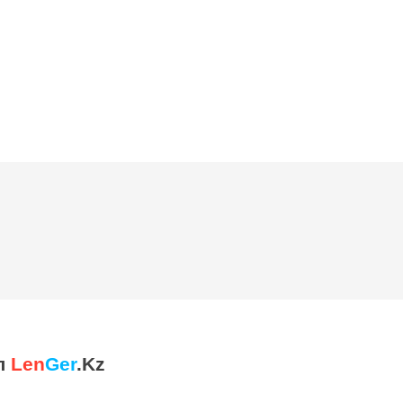
л
Len
Ger
.Kz