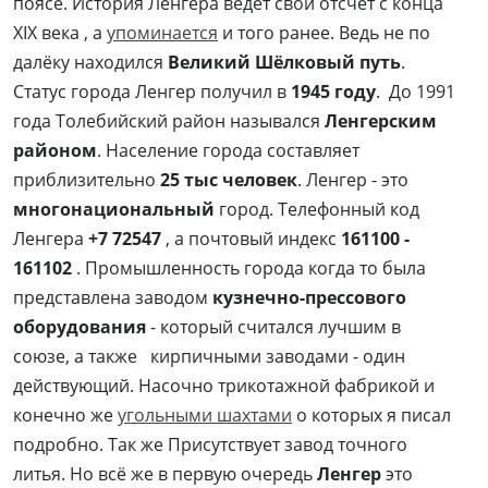
поясе. История Ленгера ведет свой отсчет с конца
XIX века , а
упоминается
и того ранее. Ведь не по
далёку находился
Великий Шёлковый путь
.
Статус города Ленгер получил в
1945 году
. До 1991
года Толебийский район назывался
Ленгерским
районом
. Население города составляет
приблизительно
25 тыс человек
. Ленгер - это
многонациональный
город. Телефонный код
Ленгера
+7 72547
, а почтовый индекс
161100 -
161102
. Промышленность города когда то была
представлена заводом
кузнечно-прессового
оборудования
- который считался лучшим в
союзе, а также кирпичными заводами - один
действующий. Насочно трикотажной фабрикой и
конечно же
угольными шахтами
о которых я писал
подробно. Так же Присутствует завод точного
литья. Но всё же в первую очередь
Ленгер
это