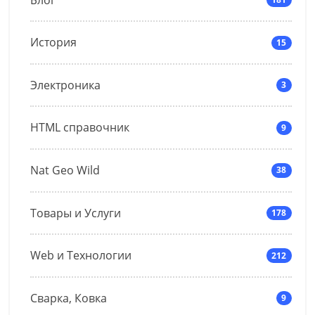
История
15
Электроника
3
HTML справочник
9
Nat Geo Wild
38
Товары и Услуги
178
Web и Технологии
212
Сварка, Ковка
9