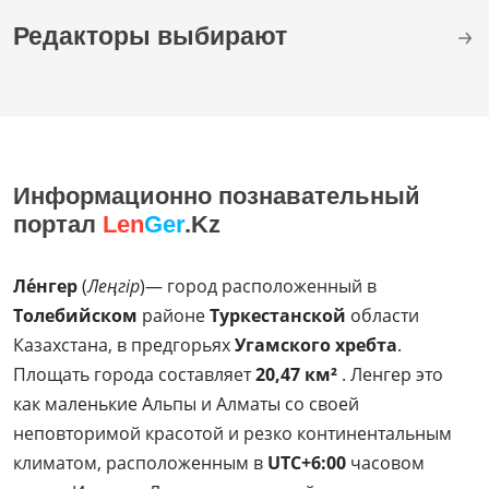
Редакторы выбирают
Информационно познавательный
портал
Len
Ger
.Kz
Ле́нгер
(
Леңгір
)— город расположенный в
Толебийском
районе
Туркестанской
области
Казахстана, в предгорьях
Угамского хребта
.
Площать города составляет
20,47 км²
. Ленгер это
как маленькие Альпы и Алматы со своей
неповторимой красотой и резко континентальным
климатом, расположенным в
UTC+6:00
часовом