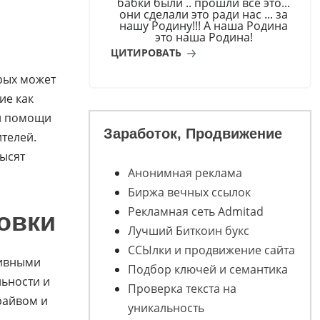
бабки были .. прошли всё это...
они сделали это ради нас ... за
нашу Родину!!! А наша Родина
это наша Родина!
ЦИТИРОВАТЬ
рых может
ие как
ии помощи
Заработок, Продвижение
телей.
высят
Анонимная реклама
Биржа вечных ссылок
Рекламная сеть Admitad
овки
Лучший Биткоин букс
ССЫлки и продвижение сайта
тивными
Подбор ключей и семантика
ьности и
Проверка текста на
райвом и
уникальность