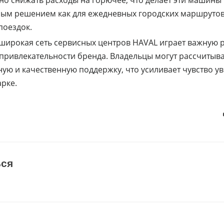
о снижать расходы на горючее, что делает эти машины
ым решением как для ежедневных городских маршрутов,
поездок.
 широкая сеть сервисных центров HAVAL играет важную 
ривлекательности бренда. Владельцы могут рассчитыва
ую и качественную поддержку, что усиливает чувство у
арке.
ься