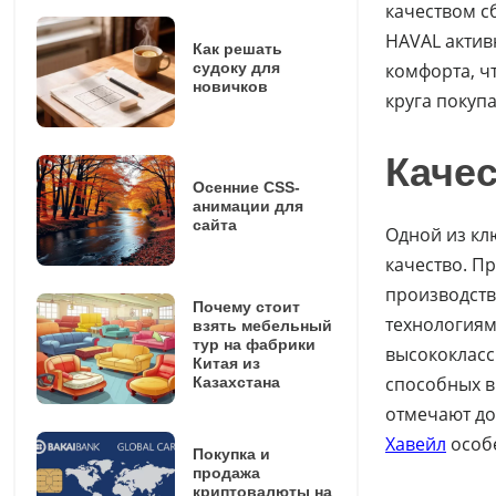
качеством с
HAVAL актив
Как решать
судоку для
комфорта, ч
новичков
круга покупа
Каче
Осенние CSS-
анимации для
сайта
Одной из кл
качество. П
производств
Почему стоит
технологиям
взять мебельный
тур на фабрики
высококласс
Китая из
способных в
Казахстана
отмечают до
Хавейл
особе
Покупка и
продажа
криптовалюты на