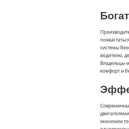
Бога
Производите
похвастатьс
системы без
водителю, д
Владельцы м
комфорт и б
Эффе
Современны
двигателями
экономии то