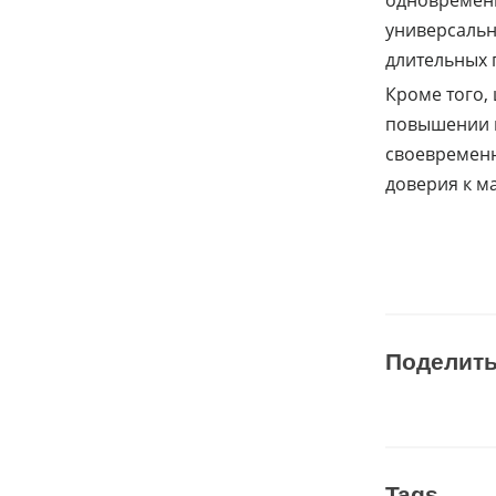
одновременн
универсальн
длительных 
Кроме того,
повышении п
своевременн
доверия к м
Поделит
Tags