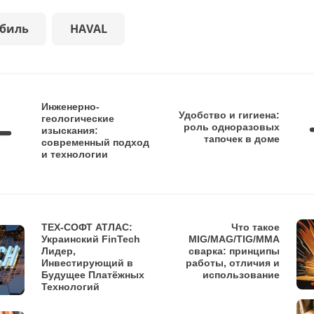
биль
HAVAL
Инженерно-
Удобство и гигиена:
геологические
роль одноразовых
изыскания:
тапочек в доме
современный подход
и технологии
ТЕХ-СОФТ АТЛАС:
Что такое
Украинский FinTech
MIG/MAG/TIG/MMA
Лидер,
сварка: принципы
Инвестирующий в
работы, отличия и
Будущее Платёжных
использование
Технологий