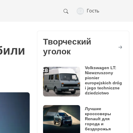
Гость
Творческий
били
уголок
Volkswagen LT:
Niewzruszony
pionier
europejskich dróg
i jego techniczne
dziedzictwo
Лучшие
кроссоверы
Renault для
города и
бездорожья