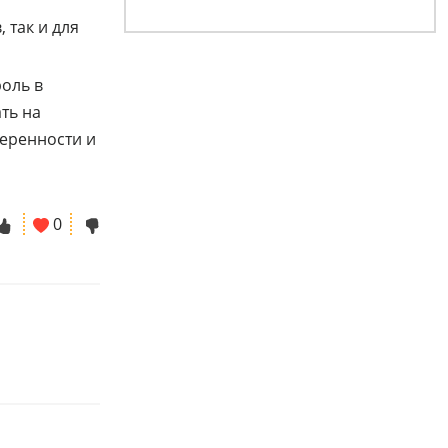
 так и для
роль в
ть на
веренности и
0