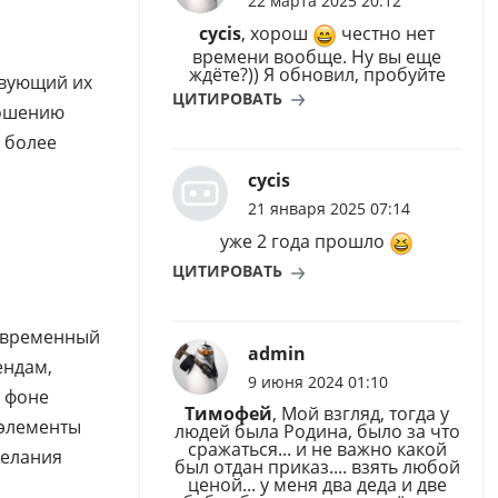
22 марта 2025 20:12
cycis
, хорош
честно нет
времени вообще. Ну вы еще
ждёте?)) Я обновил, пробуйте
твующий их
ЦИТИРОВАТЬ
ношению
 более
cycis
21 января 2025 07:14
уже 2 года прошло
ЦИТИРОВАТЬ
современный
admin
ендам,
9 июня 2024 01:10
а фоне
Тимофей
, Мой взгляд, тогда у
 элементы
людей была Родина, было за что
сражаться... и не важно какой
желания
был отдан приказ.... взять любой
ценой... у меня два деда и две