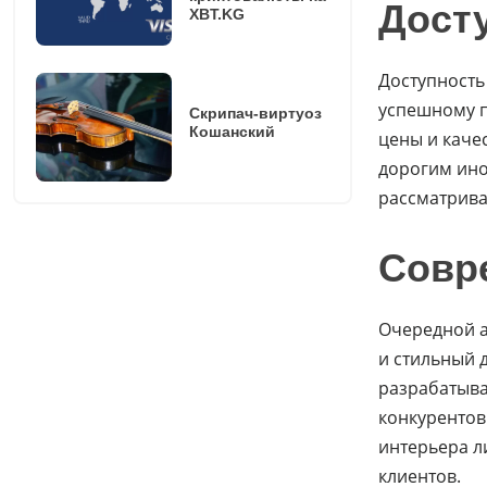
Дост
XBT.KG
Доступность
успешному 
Скрипач-виртуоз
Кошанский
цены и каче
дорогим ино
рассматрива
Совр
Очередной а
и стильный 
разрабатыва
конкурентов
интерьера л
клиентов.