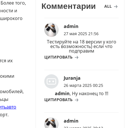
Более того,
Комментарии
ALL
ности и
 широкого
admin
27 мая 2025 21:56
Тестируйте на 18 версии у кого
есть возможность) если что
подправим
ЦИТИРОВАТЬ
ся их
сокими
Juranja
26 марта 2025 00:25
томобилей,
admin
, Ну наконец то !!!
льцы
ЦИТИРОВАТЬ
итьавто
орт.
admin