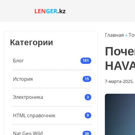
LEN
GER
.kz
Главная
»
То
Категории
Поче
Блог
181
HAV
История
15
7-марта-2025, 
Электроника
3
HTML справочник
9
Nat Geo Wild
38