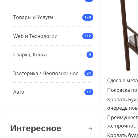
Товары и Услуги
178
Web и Технологии
212
Сварка, Ковка
9
Эзотерика / Неопознанное
24
Сделаю мета
Покраска по
Авто
17
Кровать Буд
очередь пов
Преимуществ
же прочност
Интересное
Кровать буд