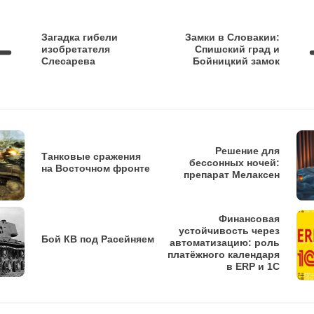
Загадка гибели
Замки в Словакии:
изобретателя
Спишский град и
Слесарева
Бойницкий замок
Решение для
Танковые сражения
бессонных ночей:
на Восточном фронте
препарат Мелаксен
Финансовая
устойчивость через
Бой КВ под Расейняем
автоматизацию: роль
платёжного календаря
в ERP и 1С