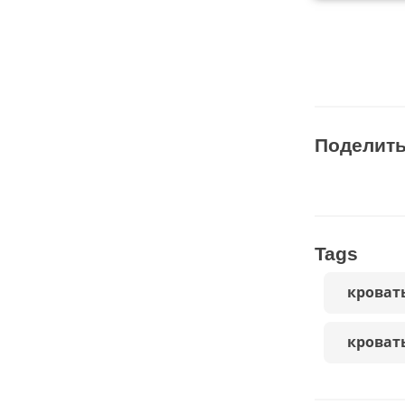
Поделит
Tags
кроват
кровать