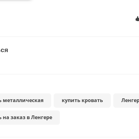
ься
ь металлическая
купить кровать
Ленге
 на заказ в Ленгере