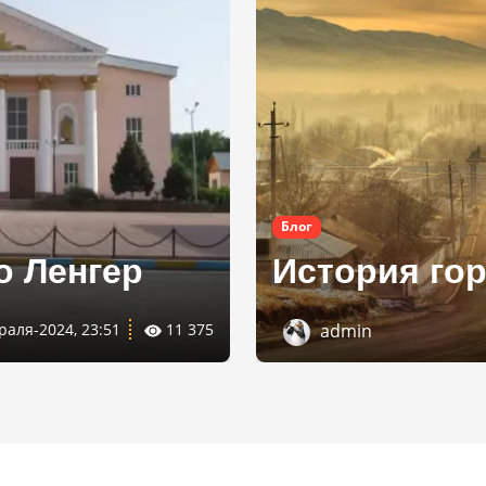
Блог
о Ленгер
История гор
раля-2024, 23:51
11 375
admin