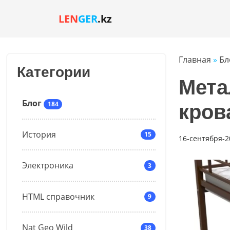
LEN
GER
.kz
Главная
»
Бл
Категории
Мета
Блог
184
кров
История
15
16-сентября-2
Электроника
3
HTML справочник
9
Nat Geo Wild
38