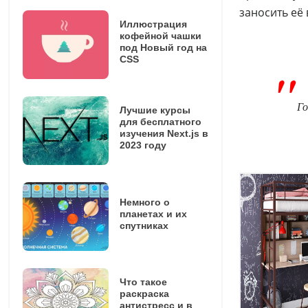
заносить её 
Иллюстрация
кофейной чашки
под Новый год на
CSS
Го
Лучшие курсы
для бесплатного
изучения Next.js в
2023 году
Немного о
планетах и их
спутниках
Что такое
раскраска
антистресс и в