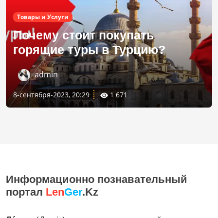
Товары и Услуги
Почему стоит покупать
горящие туры в Турцию?
admin
8-сентября-2023, 20:29
1 671
Информационно познавательный
портал
Len
Ger
.Kz