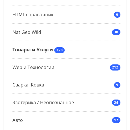
HTML справочник
9
Nat Geo Wild
38
Товары и Услуги
178
Web и Технологии
212
Сварка, Ковка
9
Эзотерика / Неопознанное
24
Авто
17