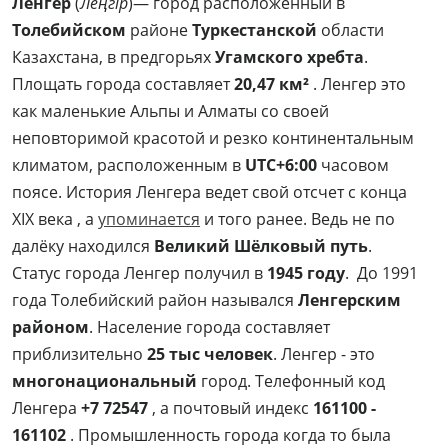
Ле́нгер
(
Леңгір
)— город расположенный в
Толебийском
районе
Туркестанской
области
Казахстана, в предгорьях
Угамского хребта
.
Площать города составляет
20,47 км²
. Ленгер это
как маленькие Альпы и Алматы со своей
неповторимой красотой и резко континентальным
климатом, расположенным в
UTC+6:00
часовом
поясе. История Ленгера ведет свой отсчет с конца
XIX века , а
упоминается
и того ранее. Ведь не по
далёку находился
Великий Шёлковый путь
.
Статус города Ленгер получил в
1945 году
. До 1991
года Толебийский район назывался
Ленгерским
районом
. Население города составляет
приблизительно
25 тыс человек
. Ленгер - это
многонациональный
город. Телефонный код
Ленгера
+7 72547
, а почтовый индекс
161100 -
161102
. Промышленность города когда то была