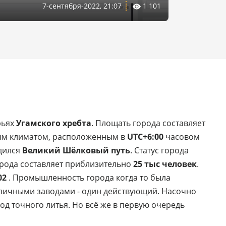
7-сентября-2022, 21:07
1 101
рьях
Угамского хребта
. Площать города составляет
ным климатом, расположенным в
UTC+6:00
часовом
одился
Великий Шёлковый путь
. Статус города
орода составляет приблизительно
25 тыс человек
.
02
. Промышленность города когда то была
рпичными заводами - один действующий. Насочно
од точного литья. Но всё же в первую очередь