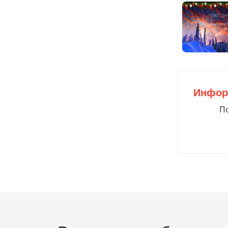
    width:10
    height:1
    backgrou
    border-r
    z-index:
    transiti
    opacity:
Инфор
}

По
ul li:hover:
    opacity:
    transfor
}

ul li i:hove
    color:wh
}
