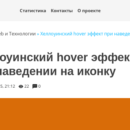
Статистика
Контакты
О проекте
b и Технологии
» Хеллоуинский hover эффект при навед
оуинский hover эффек
наведении на иконку
5, 21:12
22
0