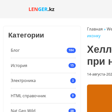
LEN
GER
.kz
Главная
»
We
Категории
иконку
Хелл
Блог
184
при 
История
15
14-августа-202
Электроника
3
HTML справочник
9
Nat Geo Wild
38