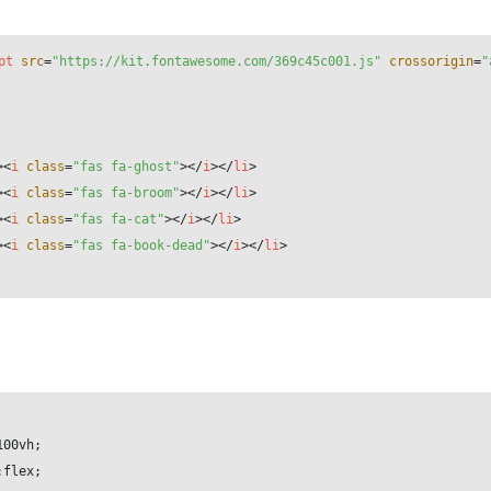
pt
src
=
"https://kit.fontawesome.com/369c45c001.js"
crossorigin
=
"
>
<
i
class
=
"fas fa-ghost"
>
</
i
>
</
li
>
>
<
i
class
=
"fas fa-broom"
>
</
i
>
</
li
>
>
<
i
class
=
"fas fa-cat"
>
</
i
>
</
li
>
>
<
i
class
=
"fas fa-book-dead"
>
</
i
>
</
li
>
00vh;

flex;
