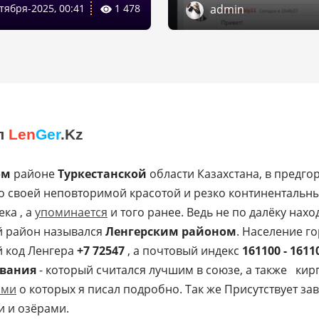
тября-2025, 00:41
1 478
admin
otating{

sform:scale(0.92) rotate(0deg);}

ansform:scale(0.92) rotate(360deg);}

л
Len
Ger
.Kz
ом
районе
Туркестанской
области Казахстана, в предго
 со своей неповторимой красотой и резко континенталь
ека , а
упоминается
и того ранее. Ведь не по далёку нах
ий район назывался
Ленгерским районом
. Население г
 код Ленгера
+7 72547
, а почтовый индекс
161100 - 1611
ования
- который считался лучшим в союзе, а также ки
ами
о которых я писал подробно. Так же Присутствует зав
и и озёрами.