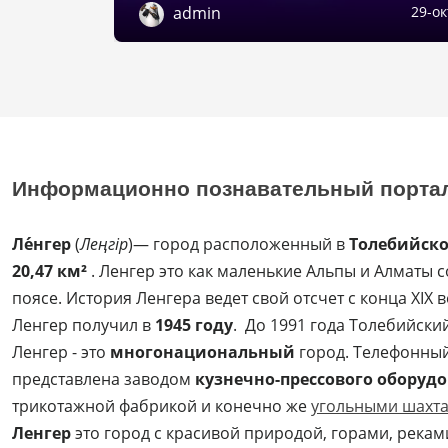
admin
29-ок
}

@keyframes r
    0%{tran
    100%{tr
}
Информационно познавательный порта
Ле́нгер
(
Леңгір
)— город расположенный в
Толебийск
20,47 км²
. Ленгер это как маленькие Альпы и Алматы
поясе. История Ленгера ведет свой отсчет с конца XIX в
Ленгер получил в
1945 году
. До 1991 года Толебийск
Ленгер - это
многонациональный
город. Телефонный
представлена заводом
кузнечно-прессового оборуд
трикотажной фабрикой и конечно же
угольными шахт
Ленгер
это город с красивой природой, горами, рекам