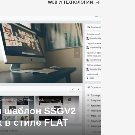
WEB И ТЕХНОЛОГИИ
 шаблон SSGV2
х в стиле FLAT