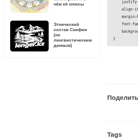
    justify-
чём её плюсы
    align-it
    margin:0
Этнический
    font-fam
состав Скифии
    backgro
(по
}

лингвистическим
данным)
ul{

    padding:
    margin:0
    display:
}

Поделит
ul li{

    list-sty
    width:12
    height:1
    margin:0
Tags
    border:2