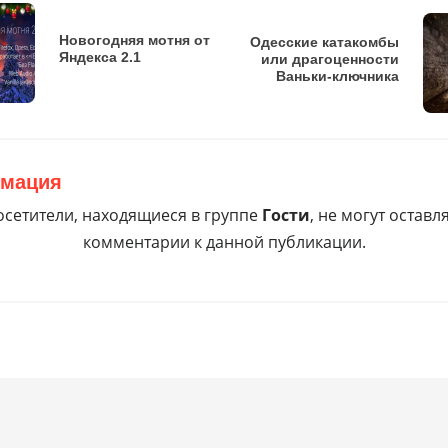
0%;

Новогодняя мотня от
Одесские катакомбы
00%;

Яндекса 2.1
или драгоценности
nd-color:black;

Ваньки-ключника
adius:50%;

-1;

on:all 0.5s;

0;

мация
сетители, находящиеся в группе
Гости
, не могут оставл
комментарии к данной публикации.
before{

1;

m:scale(0.8);

r{

ite;
