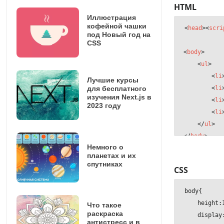
HTML
Иллюстрация
кофейной чашки
<
head
>
<
scri
под Новый год на
CSS
<
body
>
<
ul
>
<
li
Лучшие курсы
для бесплатного
<
li
изучения Next.js в
<
li
2023 году
<
li
</
ul
>
</
body
>
Немного о
планетах и их
спутниках
CSS
body{

    height:1
Что такое
раскраска
    display:
антистресс и в