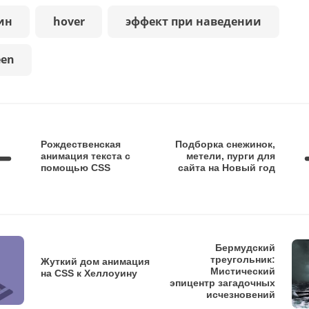
adius:50%;

ин
hover
эффект при наведении
on:all 0.5s;

:relative;

een
flex;

ems:center;

content:center;

Рождественская
Подборка снежинок,
анимация текста с
метели, пурги для
e:48px;

помощью CSS
сайта на Новый год
ack;

on:all 0.5s;

{

Бермудский
"";

треугольник:
Жуткий дом анимация
Мистический
на CSS к Хеллоуину
:absolute;

эпицентр загадочных
исчезновений