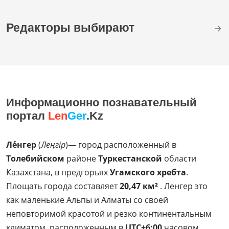
Редакторы выбирают
Информационно познавательный
портал
Len
Ger
.Kz
Ле́нгер
(
Леңгір
)— город расположенный в
Толебийском
районе
Туркестанской
области
Казахстана, в предгорьях
Угамского хребта
.
Площать города составляет
20,47 км²
. Ленгер это
как маленькие Альпы и Алматы со своей
неповторимой красотой и резко континентальным
климатом, расположенным в
UTC+6:00
часовом