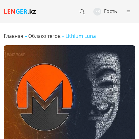
LEN
GER
.kz
Гость
Главная
»
Облако тегов
» Lithium Luna