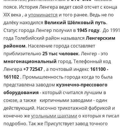
поясе. История Ленгера ведет свой отсчет с конца
XIX века , а
упоминается
и того ранее. Ведь не по
далёку находился
Великий Шёлковый путь
.
Статус города Ленгер получил в
1945 году
. До 1991
года Толебийский район назывался
Ленгерским
районом
. Население города составляет
приблизительно
25 тыс человек
. Ленгер - это
многонациональный
город. Телефонный код
Ленгера
+7 72547
, а почтовый индекс
161100 -
161102
. Промышленность города когда то была
представлена заводом
кузнечно-прессового
оборудования
- который считался лучшим в
союзе, а также кирпичными заводами - один
действующий. Насочно трикотажной фабрикой и
конечно же
угольными шахтами
о которых я писал
подробно. Так же Присутствует завод точного