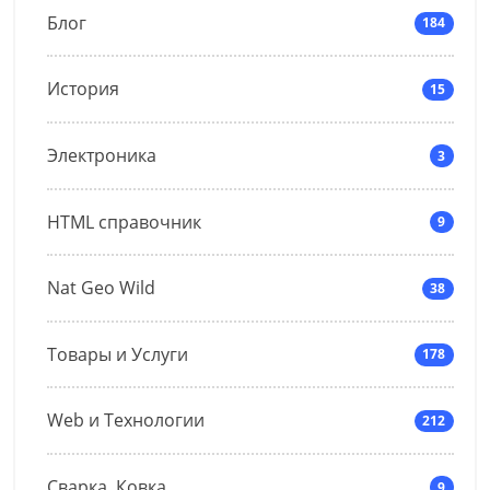
Блог
184
История
15
Электроника
3
HTML справочник
9
Nat Geo Wild
38
Товары и Услуги
178
Web и Технологии
212
Сварка, Ковка
9