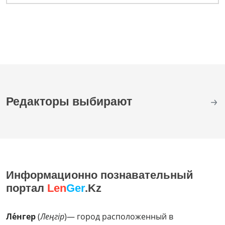
Редакторы выбирают
Информационно познавательный
портал
Len
Ger
.Kz
Ле́нгер
(
Леңгір
)— город расположенный в