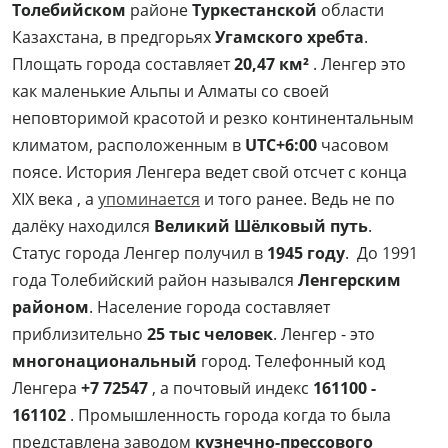
Толебийском
районе
Туркестанской
области
Казахстана, в предгорьях
Угамского хребта
.
Площать города составляет
20,47 км²
. Ленгер это
как маленькие Альпы и Алматы со своей
неповторимой красотой и резко континентальным
климатом, расположенным в
UTC+6:00
часовом
поясе. История Ленгера ведет свой отсчет с конца
XIX века , а
упоминается
и того ранее. Ведь не по
далёку находился
Великий Шёлковый путь
.
Статус города Ленгер получил в
1945 году
. До 1991
года Толебийский район назывался
Ленгерским
районом
. Население города составляет
приблизительно
25 тыс человек
. Ленгер - это
многонациональный
город. Телефонный код
Ленгера
+7 72547
, а почтовый индекс
161100 -
161102
. Промышленность города когда то была
представлена заводом
кузнечно-прессового