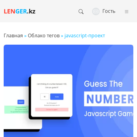
LEN
GER
.kz
Гость
Главная
»
Облако тегов
» javascript-проект