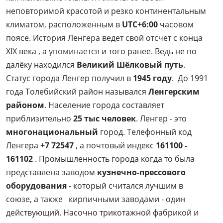
неповторимой красотой и резко континентальным
климатом, расположенным в
UTC+6:00
часовом
поясе. История Ленгера ведет свой отсчет с конца
XIX века , а
упоминается
и того ранее. Ведь не по
далёку находился
Великий Шёлковый путь
.
Статус города Ленгер получил в
1945 году
. До 1991
года Толебийский район назывался
Ленгерским
районом
. Население города составляет
приблизительно
25 тыс человек
. Ленгер - это
многонациональный
город. Телефонный код
Ленгера
+7 72547
, а почтовый индекс
161100 -
161102
. Промышленность города когда то была
представлена заводом
кузнечно-прессового
оборудования
- который считался лучшим в
союзе, а также кирпичными заводами - один
действующий. Насочно трикотажной фабрикой и