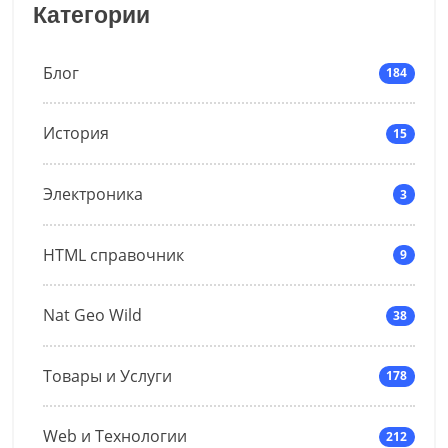
Категории
Блог
184
История
15
Электроника
3
HTML справочник
9
Nat Geo Wild
38
Товары и Услуги
178
Web и Технологии
212