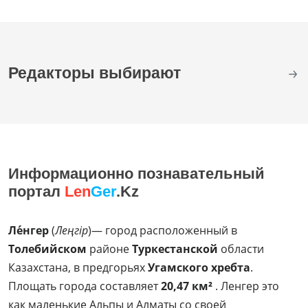
Редакторы выбирают
Информационно познавательный
портал
Len
Ger
.Kz
Ле́нгер
(
Леңгір
)— город расположенный в
Толебийском
районе
Туркестанской
области
Казахстана, в предгорьях
Угамского хребта
.
Площать города составляет
20,47 км²
. Ленгер это
как маленькие Альпы и Алматы со своей