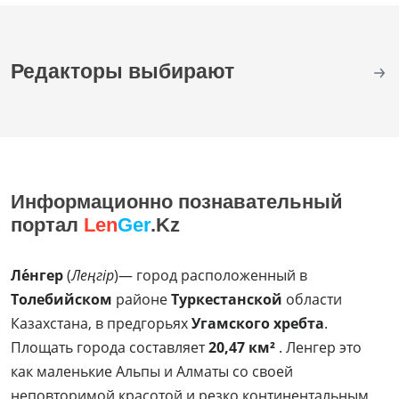
Редакторы выбирают
Информационно познавательный
портал
Len
Ger
.Kz
Ле́нгер
(
Леңгір
)— город расположенный в
Толебийском
районе
Туркестанской
области
Казахстана, в предгорьях
Угамского хребта
.
Площать города составляет
20,47 км²
. Ленгер это
как маленькие Альпы и Алматы со своей
неповторимой красотой и резко континентальным