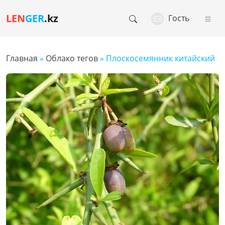
LEN
GER
.kz
Гость
Главная
»
Облако тегов
» Плоскосемянник китайский