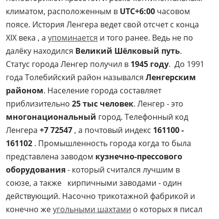
климатом, расположенным в
UTC+6:00
часовом
поясе. История Ленгера ведет свой отсчет с конца
XIX века , а
упоминается
и того ранее. Ведь не по
далёку находился
Великий Шёлковый путь
.
Статус города Ленгер получил в
1945 году
. До 1991
года Толебийский район назывался
Ленгерским
районом
. Население города составляет
приблизительно
25 тыс человек
. Ленгер - это
многонациональный
город. Телефонный код
Ленгера
+7 72547
, а почтовый индекс
161100 -
161102
. Промышленность города когда то была
представлена заводом
кузнечно-прессового
оборудования
- который считался лучшим в
союзе, а также кирпичными заводами - один
действующий. Насочно трикотажной фабрикой и
конечно же
угольными шахтами
о которых я писал