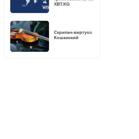
XBT.KG
Скрипач-виртуоз
Кошанский