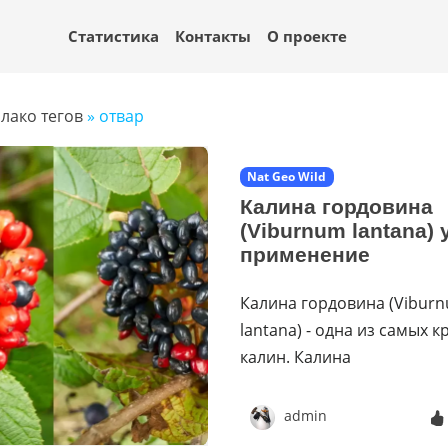
Статистика
Контакты
О проекте
лако тегов
» отвар
Nat Geo Wild
Калина гордовина
(Viburnum lantana) 
применение
Калина гордовина (Vibur
lantana) - одна из самых 
калин. Калина
admin