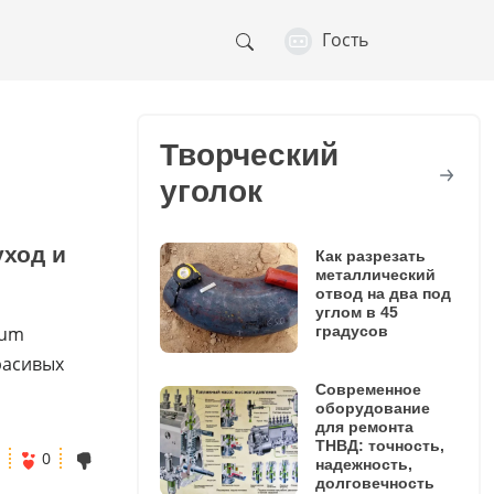
Гость
Творческий
уголок
уход и
Как разрезать
металлический
отвод на два под
углом в 45
градусов
num
красивых
Современное
оборудование
для ремонта
ТНВД: точность,
0
надежность,
долговечность