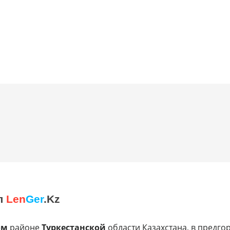
л
Len
Ger
.Kz
ом
районе
Туркестанской
области Казахстана, в предго