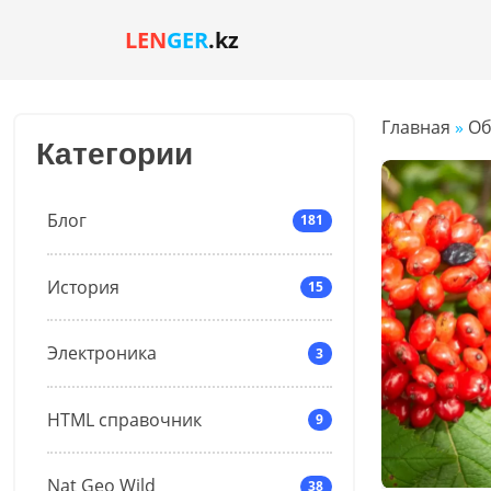
LEN
GER
.kz
Главная
»
Об
Категории
Блог
181
История
15
Электроника
3
HTML справочник
9
Nat Geo Wild
38