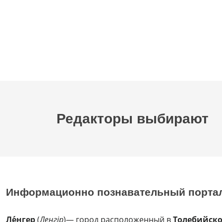
Редакторы выбирают
Информационно познавательный порта
Ле́нгер
(
Леңгір
)— город расположенный в
Толебийск