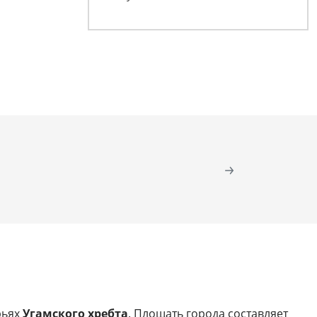
рьях
Угамского хребта
. Площать города составляет