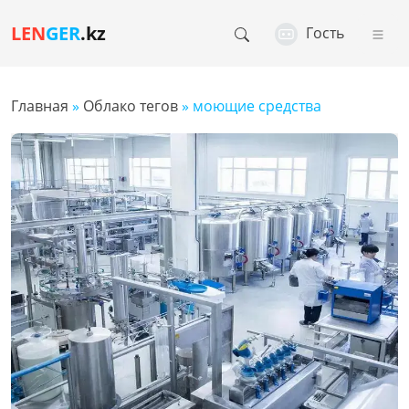
LEN
GER
.kz
Гость
Главная
»
Облако тегов
» моющие средства