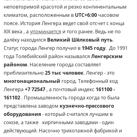
неповторимой красотой и резко континентальным
климатом, расположенным в
UTC+6:00
часовом
поясе. История Ленгера ведет свой отсчет с конца
XIX века , а
упоминается
и того ранее. Ведь не по
далёку находился
Великий Шёлковый путь
.
Статус города Ленгер получил в
1945 году
. До 1991
года Толебийский район назывался
Ленгерским
районом
. Население города составляет
приблизительно
25 тыс человек
. Ленгер - это
многонациональный
город. Телефонный код
Ленгера
+7 72547
, а почтовый индекс
161100 -
161102
. Промышленность города когда то была
представлена заводом
кузнечно-прессового
оборудования
- который считался лучшим в
союзе, а также кирпичными заводами - один
действующий. Насочно трикотажной фабрикой и