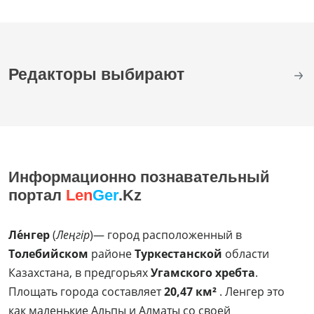
Редакторы выбирают
Информационно познавательный
портал
Len
Ger
.Kz
Ле́нгер
(
Леңгір
)— город расположенный в
Толебийском
районе
Туркестанской
области
Казахстана, в предгорьях
Угамского хребта
.
Площать города составляет
20,47 км²
. Ленгер это
как маленькие Альпы и Алматы со своей