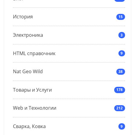
История
15
Электроника
3
HTML справочник
9
Nat Geo Wild
38
Товары и Услуги
178
Web и Технологии
212
Сварка, Ковка
9