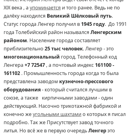
XIX века , а
упоминается
и того ранее. Ведь не по
далёку находился
Великий Шёлковый путь
.
Статус города Ленгер получил в
1945 году
. До 1991
года Толебийский район назывался
Ленгерским
районом
. Население города составляет
приблизительно
25 тыс человек
. Ленгер - это
многонациональный
город. Телефонный код
Ленгера
+7 72547
, а почтовый индекс
161100 -
161102
. Промышленность города когда то была
представлена заводом
кузнечно-прессового
оборудования
- который считался лучшим в
союзе, а также кирпичными заводами - один
действующий. Насочно трикотажной фабрикой и
конечно же
угольными шахтами
о которых я писал
подробно. Так же Присутствует завод точного
литья. Но всё же в первую очередь
Ленгер
это