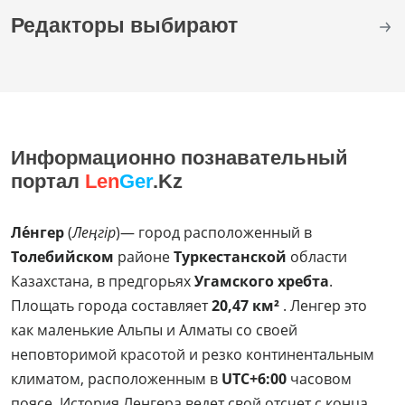
Редакторы выбирают
Информационно познавательный
портал
Len
Ger
.Kz
Ле́нгер
(
Леңгір
)— город расположенный в
Толебийском
районе
Туркестанской
области
Казахстана, в предгорьях
Угамского хребта
.
Площать города составляет
20,47 км²
. Ленгер это
как маленькие Альпы и Алматы со своей
неповторимой красотой и резко континентальным
климатом, расположенным в
UTC+6:00
часовом
поясе. История Ленгера ведет свой отсчет с конца