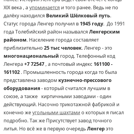
XIX века , а
упоминается
и того ранее. Ведь не по
далёку находился
Великий Шёлковый путь
.
Статус города Ленгер получил в
1945 году
. До 1991
года Толебийский район назывался
Ленгерским
районом
. Население города составляет
приблизительно
25 тыс человек
. Ленгер - это
многонациональный
город. Телефонный код
Ленгера
+7 72547
, а почтовый индекс
161100 -
161102
. Промышленность города когда то была
представлена заводом
кузнечно-прессового
оборудования
- который считался лучшим в
союзе, а также кирпичными заводами - один
действующий. Насочно трикотажной фабрикой и
конечно же
угольными шахтами
о которых я писал
подробно. Так же Присутствует завод точного
литья. Но всё же в первую очередь
Ленгер
это