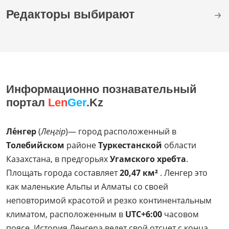
Редакторы выбирают
Информационно познавательный
портал
Len
Ger
.Kz
Ле́нгер
(
Леңгір
)— город расположенный в
Толебийском
районе
Туркестанской
области
Казахстана, в предгорьях
Угамского хребта
.
Площать города составляет
20,47 км²
. Ленгер это
как маленькие Альпы и Алматы со своей
неповторимой красотой и резко континентальным
климатом, расположенным в
UTC+6:00
часовом
поясе. История Ленгера ведет свой отсчет с конца