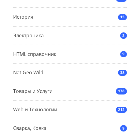
История
15
Электроника
3
HTML справочник
9
Nat Geo Wild
38
Товары и Услуги
178
Web и Технологии
212
Сварка, Ковка
9