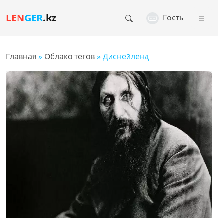
LEN
GER
.kz
Гость
Главная
»
Облако тегов
» Диснейленд