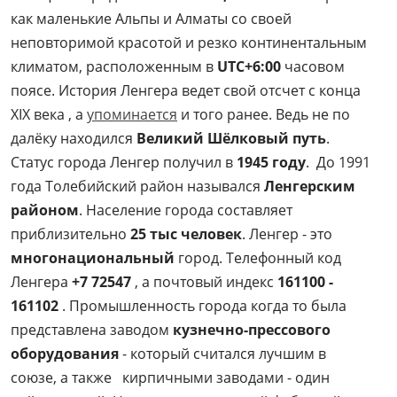
как маленькие Альпы и Алматы со своей
неповторимой красотой и резко континентальным
климатом, расположенным в
UTC+6:00
часовом
поясе. История Ленгера ведет свой отсчет с конца
XIX века , а
упоминается
и того ранее. Ведь не по
далёку находился
Великий Шёлковый путь
.
Статус города Ленгер получил в
1945 году
. До 1991
года Толебийский район назывался
Ленгерским
районом
. Население города составляет
приблизительно
25 тыс человек
. Ленгер - это
многонациональный
город. Телефонный код
Ленгера
+7 72547
, а почтовый индекс
161100 -
161102
. Промышленность города когда то была
представлена заводом
кузнечно-прессового
оборудования
- который считался лучшим в
союзе, а также кирпичными заводами - один