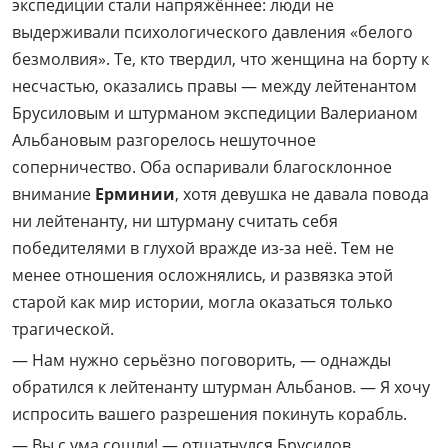
экспедиции стали напряжённее: люди не
выдерживали психологического давления «белого
безмолвия». Те, кто твердил, что женщина на борту к
несчастью, оказались правы — между лейтенантом
Брусиловым и штурманом экспедиции Валерианом
Альбановым разгорелось нешуточное
соперничество. Оба оспаривали благосклонное
внимание
Ерминии
, хотя девушка не давала повода
ни лейтенанту, ни штурману считать себя
победителями в глухой вражде из-за неё. Тем не
менее отношения осложнялись, и развязка этой
старой как мир истории, могла оказаться только
трагической.
— Нам нужно серьёзно поговорить, — однажды
обратился к лейтенанту штурман Альбанов. — Я хочу
испросить вашего разрешения покинуть корабль.
— Вы с ума сошли! — отшатнулся Брусилов.