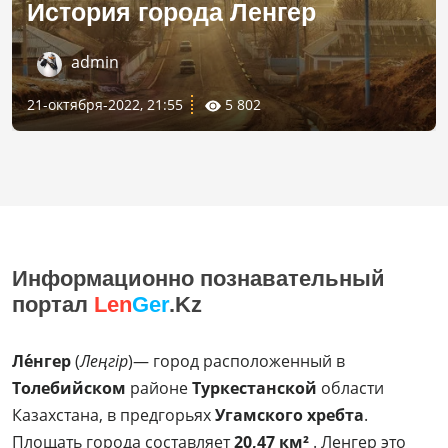
История города Ленгер
admin
21-октября-2022, 21:55
5 802
Информационно познавательный
портал
Len
Ger
.Kz
Ле́нгер
(
Леңгір
)— город расположенный в
Толебийском
районе
Туркестанской
области
Казахстана, в предгорьях
Угамского хребта
.
Площать города составляет
20,47 км²
. Ленгер это