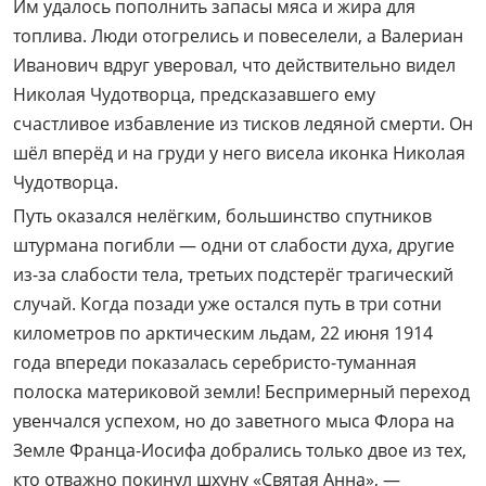
Им удалось пополнить запасы мяса и жира для
топлива. Люди отогрелись и повеселели, а Валериан
Иванович вдруг уверовал, что действительно видел
Николая Чудотворца, предсказавшего ему
счастливое избавление из тисков ледяной смерти. Он
шёл вперёд и на груди у него висела иконка Николая
Чудотворца.
Путь оказался нелёгким, большинство спутников
штурмана погибли — одни от слабости духа, другие
из-за слабости тела, третьих подстерёг трагический
случай. Когда позади уже остался путь в три сотни
километров по арктическим льдам, 22 июня 1914
года впереди показалась серебристо-туманная
полоска материковой земли! Беспримерный переход
увенчался успехом, но до заветного мыса Флора на
Земле Франца-Иосифа добрались только двое из тех,
кто отважно покинул шхуну «Святая Анна», —