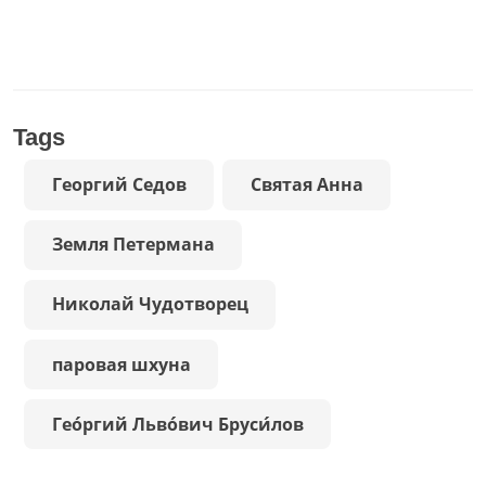
Tags
Георгий Седов
Святая Анна
Земля Петермана
Николай Чудотворец
паровая шхуна
Гео́ргий Льво́вич Бруси́лов