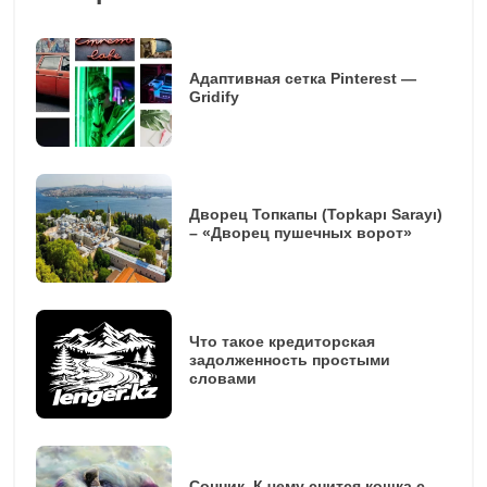
Адаптивная сетка Pinterest —
Gridify
Дворец Топкапы (Topkapı Sarayı)
– «Дворец пушечных ворот»
Что такое кредиторская
задолженность простыми
словами
Сонник. К чему снится кошка с