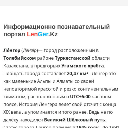
Информационно познавательный
портал
Len
Ger
.Kz
Ле́нгер
(
Леңгір
)— город расположенный в
Толебийском
районе
Туркестанской
области
Казахстана, в предгорьях
Угамского хребта
.
Площать города составляет
20,47 км²
. Ленгер это
как маленькие Альпы и Алматы со своей
неповторимой красотой и резко континентальным
климатом, расположенным в
UTC+6:00
часовом
поясе. История Ленгера ведет свой отсчет с конца
XIX века , а
упоминается
и того ранее. Ведь не по
далёку находился
Великий Шёлковый путь
.
Статус города Ленгер получил в
1945 году
. До 1991