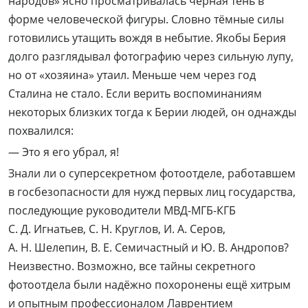
народов» ясно просматривалась чёрная тень в
форме человеческой фигуры. Словно тёмные силы
готовились утащить вождя в небытие. Якобы Берия
долго разглядывал фотографию через сильную лупу,
но от «хозяина» утаил. Меньше чем через год
Сталина не стало. Если верить воспоминаниям
некоторых близких тогда к Берии людей, он однажды
похвалился:
— Это я его убрал, я!
Знали ли о суперсекретном фотоотделе, работавшем
в госбезопасности для нужд первых лиц государства,
последующие руководители МВД-МГБ-КГБ
С. Д. Игнатьев, С. Н. Круглов, И. А. Серов,
А. Н. Шелепин, В. Е. Семичастный и Ю. В. Андропов?
Неизвестно. Возможно, все тайны секретного
фотоотдела были надёжно похоронены ещё хитрым
и опытным профессионалом Лаврентием