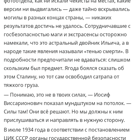
фотоотдела, как ни искали чекисты на местах, какие
версии ни выдвигались — даже тайно вскрывались
могилы в разных концах страны, — никаких
результатов достичь не удалось. Сотрудничавшие с
госбезопасностью маги и экстрасенсы осторожно
намекали, что это астральный двойник Ильича, а в
народе такие явления называли «тенью смерти». В
подробности предпочитали не вдаваться: слишком
скользким был предмет. Ягода боялся сказать об
этом Сталину, но тот сам освободил сатрапа от
тяжкого груза.
— Понимаю, это не в твоих силах, — Иосиф
Виссарионович показал мундштуком на потолок. —
Силы там! Они всё решают. Но мы должны к ним
прислушиваться и направлять в нужную сторону.
В июле 1934 года в соответствии с постановлением
ЦИК СССР органы государственной безопасности