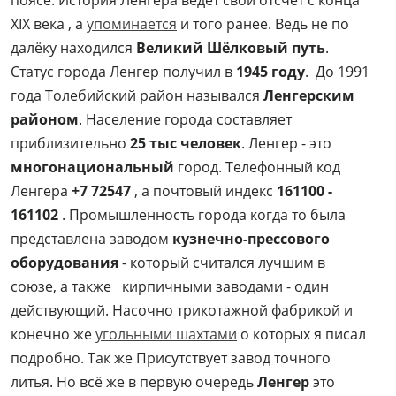
поясе. История Ленгера ведет свой отсчет с конца
XIX века , а
упоминается
и того ранее. Ведь не по
далёку находился
Великий Шёлковый путь
.
Статус города Ленгер получил в
1945 году
. До 1991
года Толебийский район назывался
Ленгерским
районом
. Население города составляет
приблизительно
25 тыс человек
. Ленгер - это
многонациональный
город. Телефонный код
Ленгера
+7 72547
, а почтовый индекс
161100 -
161102
. Промышленность города когда то была
представлена заводом
кузнечно-прессового
оборудования
- который считался лучшим в
союзе, а также кирпичными заводами - один
действующий. Насочно трикотажной фабрикой и
конечно же
угольными шахтами
о которых я писал
подробно. Так же Присутствует завод точного
литья. Но всё же в первую очередь
Ленгер
это