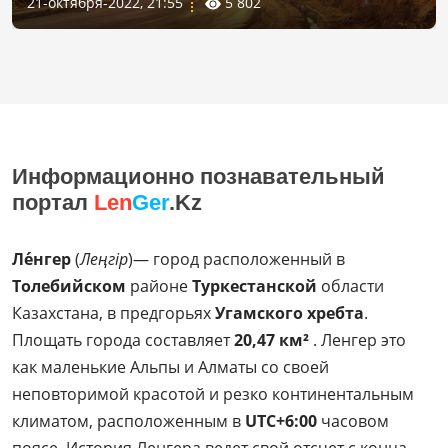
21-октября-2022, 21:55
5 802
Информационно познавательный
портал
Len
Ger
.Kz
Ле́нгер
(
Леңгір
)— город расположенный в
Толебийском
районе
Туркестанской
области
Казахстана, в предгорьях
Угамского хребта
.
Площать города составляет
20,47 км²
. Ленгер это
как маленькие Альпы и Алматы со своей
неповторимой красотой и резко континентальным
климатом, расположенным в
UTC+6:00
часовом