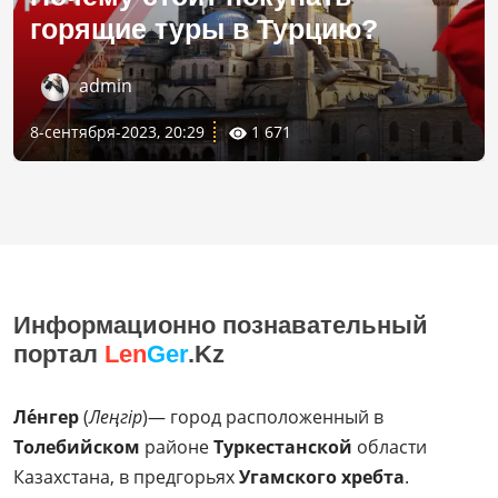
горящие туры в Турцию?
admin
8-сентября-2023, 20:29
1 671
Информационно познавательный
портал
Len
Ger
.Kz
Ле́нгер
(
Леңгір
)— город расположенный в
Толебийском
районе
Туркестанской
области
Казахстана, в предгорьях
Угамского хребта
.