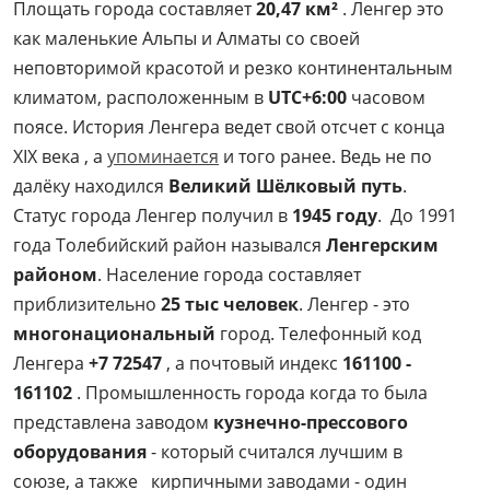
Площать города составляет
20,47 км²
. Ленгер это
как маленькие Альпы и Алматы со своей
неповторимой красотой и резко континентальным
климатом, расположенным в
UTC+6:00
часовом
поясе. История Ленгера ведет свой отсчет с конца
XIX века , а
упоминается
и того ранее. Ведь не по
далёку находился
Великий Шёлковый путь
.
Статус города Ленгер получил в
1945 году
. До 1991
года Толебийский район назывался
Ленгерским
районом
. Население города составляет
приблизительно
25 тыс человек
. Ленгер - это
многонациональный
город. Телефонный код
Ленгера
+7 72547
, а почтовый индекс
161100 -
161102
. Промышленность города когда то была
представлена заводом
кузнечно-прессового
оборудования
- который считался лучшим в
союзе, а также кирпичными заводами - один