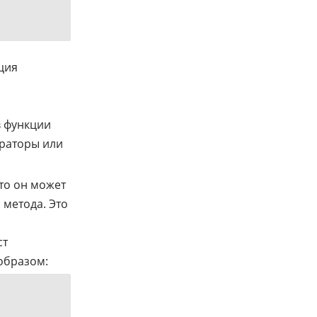
ция
в функции
ператоры или
что он может
 метода. Это
ст
образом: