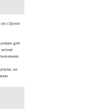
 из строки
ьзован для
ы хотим
 значение.
ателя, но
ожем