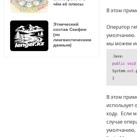
чём её плюсы
В этом прим
Этнический
Оператор re
состав Скифии
умолчанию. 
(по
лингвистическим
мы можем ис
данным)
public
void
System.
out
.
}
В этом прим
использует 
коду. Если м
случае опер
умолчанию, 