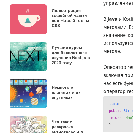
управление 
Иллюстрация
кофейной чашки
В
Java
и Kot
под Новый год на
CSS
методами. Е
значение, к
используетс
Лучшие курсы
методе.
для бесплатного
изучения Next.js в
2023 году
Оператор re
включая при
нас есть фу
Немного о
оператор re
планетах и их
спутниках
Java
public
Stri
return
"Имя
Что такое
}
раскраска
антистресс и в