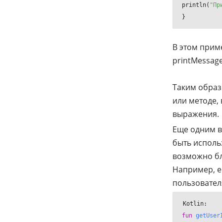
println(
"Пр
}
В этом прим
printMessage
Таким образ
или методе, 
выражения.
Еще одним ва
быть исполь
возможно бл
Например, е
пользовател
fun
getUser