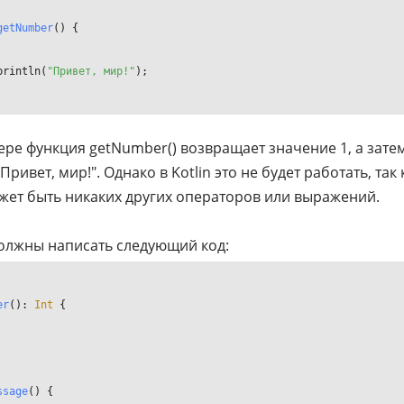
getNumber
()
println(
"Привет, мир!"
);

ере функция getNumber() возвращает значение 1, а зате
ривет, мир!". Однако в Kotlin это не будет работать, так 
ожет быть никаких других операторов или выражений.
 должны написать следующий код:
er
()
: 
Int
ssage
()
 {
