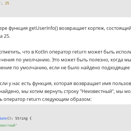
"
, 
25
ере функция getUserInfo() возвращает кортеж, состоящий
а 25.
отметить, что в Kotlin оператор return может быть испол
ачения по умолчанию. Это может быть полезно, когда м
чение по умолчанию, если не было найдено подходящее
сли у нас есть функция, которая возвращает имя пользов
 найдено, мы хотим вернуть строку "Неизвестный", мы м
ь оператор return следующим образом:
Name
()
звестный"