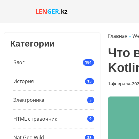
LEN
GER
.kz
Главная
»
We
Категории
Что 
Блог
184
Kotli
История
15
1-февраля-202
Электроника
3
HTML справочник
9
Nat Geo Wild
38