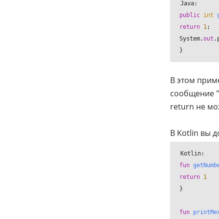
public
int
return
1
;

System.
out
.
}
В этом прим
сообщение "П
return не м
В Kotlin вы
fun
getNumb
return
1
}

fun
printMe