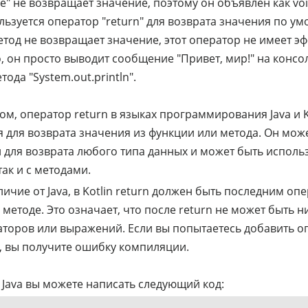
e" не возвращает значение, поэтому он объявлен как voi
льзуется оператор "return" для возврата значения по у
етод не возвращает значение, этот оператор не имеет эф
, он просто выводит сообщение "Привет, мир!" на консо
ода "System.out.println".
ом, оператор return в языках программирования Java и K
я для возврата значения из функции или метода. Он мож
 для возврата любого типа данных и может быть использ
ак и с методами.
личие от Java, в Kotlin return должен быть последним оп
методе. Это означает, что после return не может быть н
аторов или выражений. Если вы попытаетесь добавить 
n, вы получите ошибку компиляции.
 Java вы можете написать следующий код: