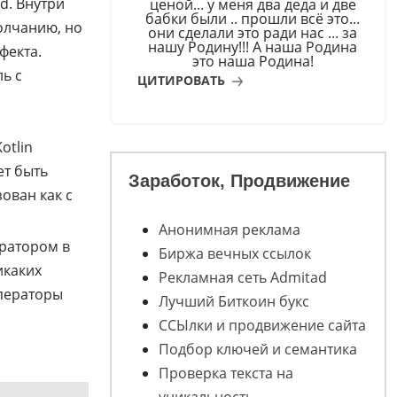
d. Внутри
ценой... у меня два деда и две
бабки были .. прошли всё это...
молчанию, но
они сделали это ради нас ... за
нашу Родину!!! А наша Родина
фекта.
это наша Родина!
ль с
ЦИТИРОВАТЬ
otlin
ет быть
Заработок, Продвижение
ован как с
Анонимная реклама
ератором в
Биржа вечных ссылок
икаких
Рекламная сеть Admitad
операторы
Лучший Биткоин букс
ССЫлки и продвижение сайта
Подбор ключей и семантика
Проверка текста на
уникальность