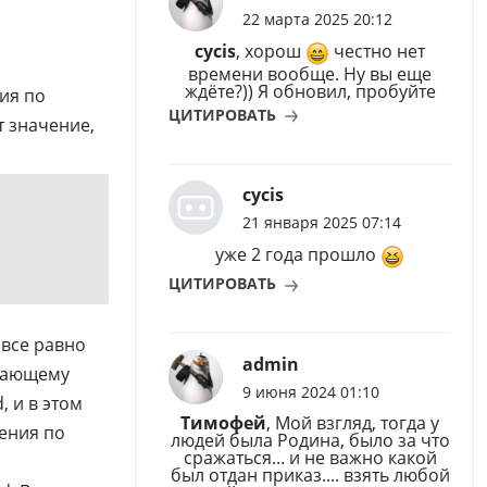
22 марта 2025 20:12
cycis
, хорош
честно нет
времени вообще. Ну вы еще
ждёте?)) Я обновил, пробуйте
ия по
ЦИТИРОВАТЬ
т значение,
cycis
21 января 2025 07:14
уже 2 года прошло
ЦИТИРОВАТЬ
 все равно
admin
ывающему
9 июня 2024 01:10
, и в этом
Тимофей
, Мой взгляд, тогда у
чения по
людей была Родина, было за что
сражаться... и не важно какой
был отдан приказ.... взять любой