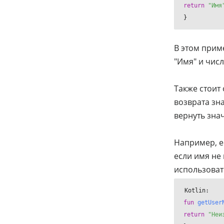
return
"Имя
}
В этом прим
"Имя" и числ
Также стоит 
возврата зн
вернуть зна
Например, е
если имя не
использоват
fun
getUser
return
"Неи