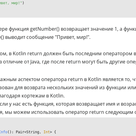
ивет, мир!"
)

ере функция getNumber() возвращает значение 1, а функ
() выводит сообщение "Привет, мир!".
ом, в Kotlin return должен быть последним оператором 
в отличие от Java, где после return могут быть другие о
жным аспектом оператора return в Kotlin является то, 
зован для возврата нескольких значений из функции или
агодаря кортежам в Kotlin.
сли у нас есть функция, которая возвращает имя и возра
я, мы можем использовать оператор return следующим 
Info
()
: Pair<String, 
Int