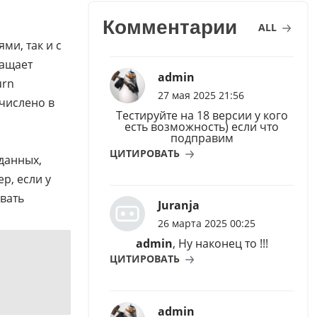
Комментарии
ALL
ми, так и с
ращает
admin
urn
27 мая 2025 21:56
ычислено в
Тестируйте на 18 версии у кого
есть возможность) если что
подправим
ЦИТИРОВАТЬ
данных,
р, если у
овать
Juranja
26 марта 2025 00:25
admin
, Ну наконец то !!!
ЦИТИРОВАТЬ
admin