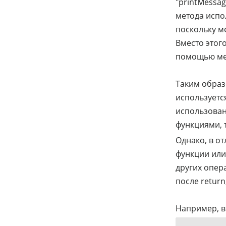
"printMessag
метода испо
поскольку м
Вместо этого
помощью мет
Таким образ
используетс
использован
функциями, т
Однако, в от
функции или 
других опер
после retur
Например, в