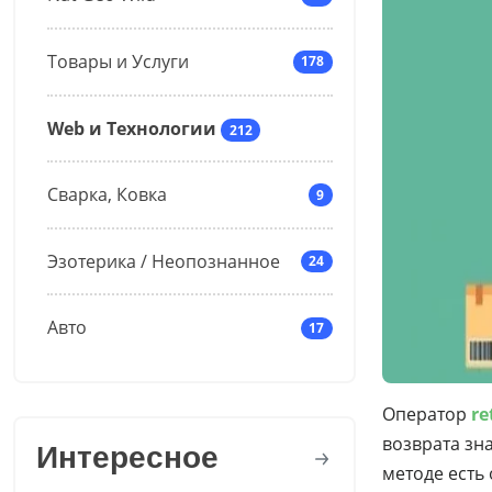
Товары и Услуги
178
Web и Технологии
212
Сварка, Ковка
9
Эзотерика / Неопознанное
24
Авто
17
Оператор
r
возврата зна
Интересное
методе есть