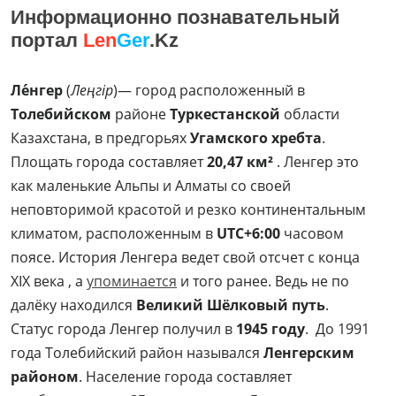
Информационно познавательный
портал
Len
Ger
.Kz
Ле́нгер
(
Леңгір
)— город расположенный в
Толебийском
районе
Туркестанской
области
Казахстана, в предгорьях
Угамского хребта
.
Площать города составляет
20,47 км²
. Ленгер это
как маленькие Альпы и Алматы со своей
неповторимой красотой и резко континентальным
климатом, расположенным в
UTC+6:00
часовом
поясе. История Ленгера ведет свой отсчет с конца
XIX века , а
упоминается
и того ранее. Ведь не по
далёку находился
Великий Шёлковый путь
.
Статус города Ленгер получил в
1945 году
. До 1991
года Толебийский район назывался
Ленгерским
районом
. Население города составляет