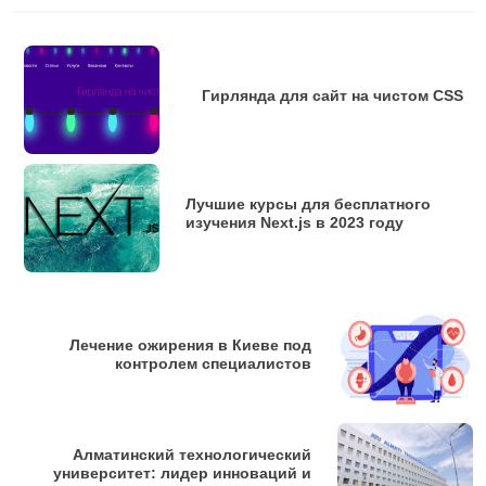
      animation-duration: 1.1s;

    }

    &:nth-child(odd) {

Гирлянда для сайт на чистом CSS
      animation-duration: 1.8s;

    }

    &:nth-child(3n+1) {

      animation-duration: 1.4s;

    }

Лучшие курсы для бесплатного
изучения Next.js в 2023 году
    &:before {

      content: "";

      position: absolute;

      background: #222;

      width: ($globe-width - 2);

Лечение ожирения в Киеве под
      height: $globe-height/3;

контролем специалистов
      border-radius: 3px;

      top: (0 - ($globe-height/6));

      left: 1px;

Алматинский технологический
    }

университет: лидер инноваций и