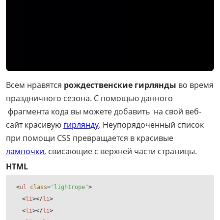
Всем нравятся
рождественские гирлянды
во время
праздничного сезона. С помощью данного
фрагмента кода вы можете добавить на свой веб-
сайт красивую
гирлянду
. Неупорядоченный список
при помощи CSS превращается в красивые
лампочки
, свисающие с верхней части страницы.
HTML
<
ul
class
=
"lightrope"
>
<
li
>
</
li
>
<
li
>
</
li
>