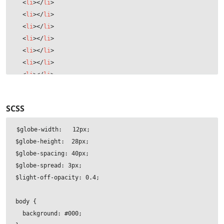
<
li
>
</
li
>
<
li
>
</
li
>
<
li
>
</
li
>
<
li
>
</
li
>
<
li
>
</
li
>
<
li
>
</
li
>
<
li
>
</
li
>
<
li
>
</
li
>
<
li
>
</
li
>
SCSS
<
li
>
</
li
>
<
li
>
</
li
>
$globe-width:   12px;

<
li
>
</
li
>
$globe-height:  28px;

<
li
>
</
li
>
$globe-spacing: 40px;

<
li
>
</
li
>
$globe-spread: 3px;

<
li
>
</
li
>
$light-off-opacity: 0.4;

<
li
>
</
li
>
<
li
>
</
li
>
body {

<
li
>
</
li
>
  background: #000;

<
li
>
</
li
>