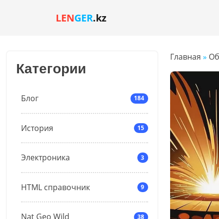
LEN
GER
.kz
Главная
»
Об
Категории
Блог
184
История
15
Электроника
3
HTML справочник
9
Nat Geo Wild
38