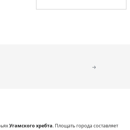
рьях
Угамского хребта
. Площать города составляет