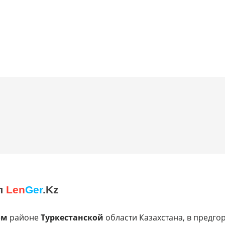
л
Len
Ger
.Kz
ом
районе
Туркестанской
области Казахстана, в предго