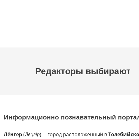
Редакторы выбирают
Информационно познавательный порта
Ле́нгер
(
Леңгір
)— город расположенный в
Толебийск