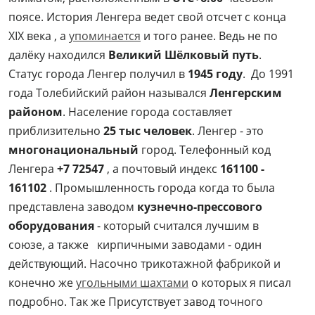
поясе. История Ленгера ведет свой отсчет с конца
XIX века , а
упоминается
и того ранее. Ведь не по
далёку находился
Великий Шёлковый путь
.
Статус города Ленгер получил в
1945 году
. До 1991
года Толебийский район назывался
Ленгерским
районом
. Население города составляет
приблизительно
25 тыс человек
. Ленгер - это
многонациональный
город. Телефонный код
Ленгера
+7 72547
, а почтовый индекс
161100 -
161102
. Промышленность города когда то была
представлена заводом
кузнечно-прессового
оборудования
- который считался лучшим в
союзе, а также кирпичными заводами - один
действующий. Насочно трикотажной фабрикой и
конечно же
угольными шахтами
о которых я писал
подробно. Так же Присутствует завод точного