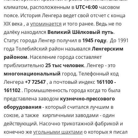
климатом, расположенным в
UTC+6:00
часовом
поясе. История Ленгера ведет свой отсчет с конца
XIX века , а
упоминается
и того ранее. Ведь не по
далёку находился
Великий Шёлковый путь
.
Статус города Ленгер получил в
1945 году
. До 1991
года Толебийский район назывался
Ленгерским
районом
. Население города составляет
приблизительно
25 тыс человек
. Ленгер - это
многонациональный
город. Телефонный код
Ленгера
+7 72547
, а почтовый индекс
161100 -
161102
. Промышленность города когда то была
представлена заводом
кузнечно-прессового
оборудования
- который считался лучшим в
союзе, а также кирпичными заводами - один
действующий. Насочно трикотажной фабрикой и
конечно же
угольными шахтами
о которых я писал