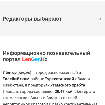
Редакторы выбирают
Информационно познавательный
портал
Len
Ger
.Kz
Ле́нгер
(
Леңгір
)— город расположенный в
Толебийском
районе
Туркестанской
области
Казахстана, в предгорьях
Угамского хребта
.
Площать города составляет
20,47 км²
. Ленгер это
как маленькие Альпы и Алматы со своей
неповторимой красотой и резко континентальным