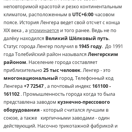
неповторимой красотой и резко континентальным
климатом, расположенным в
UTC+6:00
часовом
поясе. История Ленгера ведет свой отсчет с конца
XIX века , а
упоминается
и того ранее. Ведь не по
далёку находился
Великий Шёлковый путь
.
Статус города Ленгер получил в
1945 году
. До 1991
года Толебийский район назывался
Ленгерским
районом
. Население города составляет
приблизительно
25 тыс человек
. Ленгер - это
многонациональный
город. Телефонный код
Ленгера
+7 72547
, а почтовый индекс
161100 -
161102
. Промышленность города когда то была
представлена заводом
кузнечно-прессового
оборудования
- который считался лучшим в
союзе, а также кирпичными заводами - один
действующий. Насочно трикотажной фабрикой и