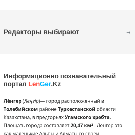
Редакторы выбирают
Информационно познавательный
портал
Len
Ger
.Kz
Ле́нгер
(
Леңгір
)— город расположенный в
Толебийском
районе
Туркестанской
области
Казахстана, в предгорьях
Угамского хребта
.
Площать города составляет
20,47 км²
. Ленгер это
как маленькие Альпы и Алматы со своей