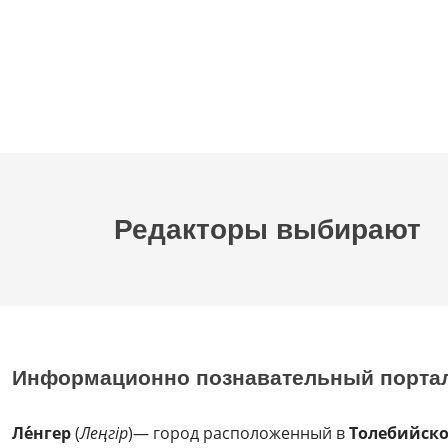
Редакторы выбирают
Информационно познавательный порта
Ле́нгер
(
Леңгір
)— город расположенный в
Толебийск