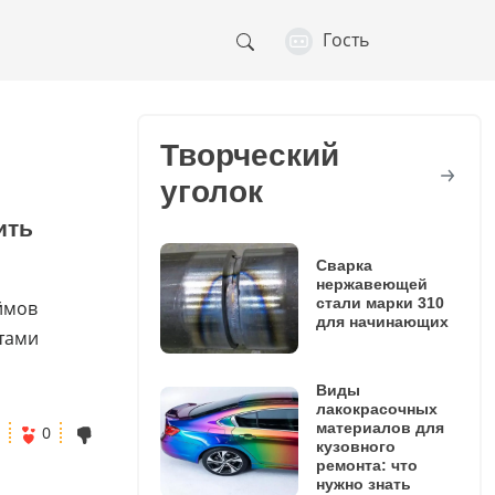
Гость
Творческий
уголок
ить
Сварка
нержавеющей
стали марки 310
ймов
для начинающих
тами
Виды
лакокрасочных
материалов для
0
кузовного
ремонта: что
нужно знать