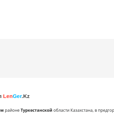
л
Len
Ger
.Kz
ом
районе
Туркестанской
области Казахстана, в предго