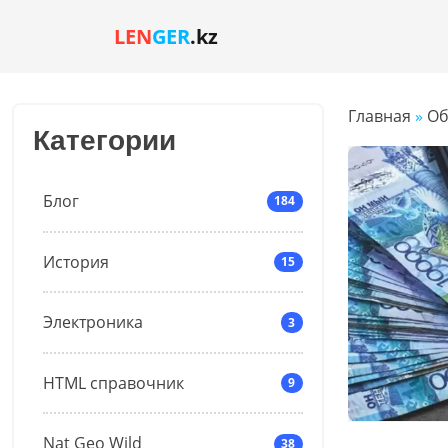
LEN
GER
.kz
Главная
»
Об
Категории
Блог
184
История
15
Электроника
3
HTML справочник
9
Nat Geo Wild
38