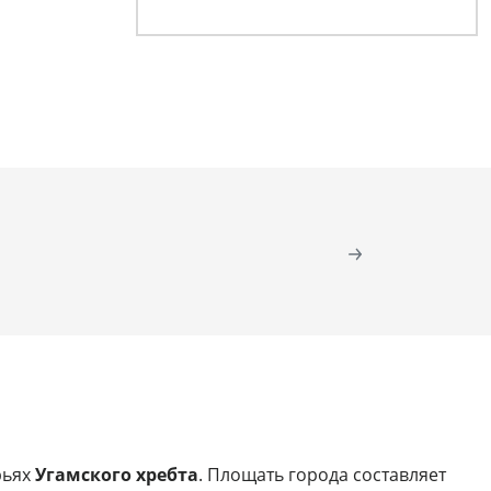
рьях
Угамского хребта
. Площать города составляет