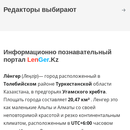
Редакторы выбирают
Информационно познавательный
портал
Len
Ger
.Kz
Ле́нгер
(
Леңгір
)— город расположенный в
Толебийском
районе
Туркестанской
области
Казахстана, в предгорьях
Угамского хребта
.
Площать города составляет
20,47 км²
. Ленгер это
как маленькие Альпы и Алматы со своей
неповторимой красотой и резко континентальным
климатом, расположенным в
UTC+6:00
часовом