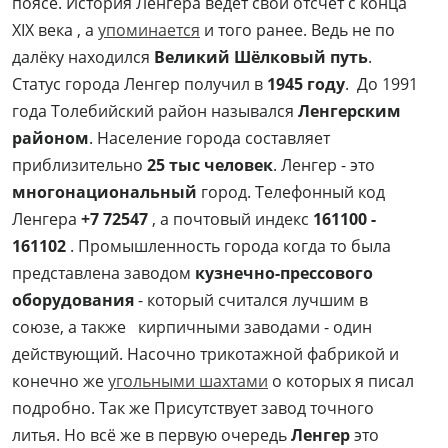
поясе. История Ленгера ведет свой отсчет с конца
XIX века , а
упоминается
и того ранее. Ведь не по
далёку находился
Великий Шёлковый путь
.
Статус города Ленгер получил в
1945 году
. До 1991
года Толебийский район назывался
Ленгерским
районом
. Население города составляет
приблизительно
25 тыс человек
. Ленгер - это
многонациональный
город. Телефонный код
Ленгера
+7 72547
, а почтовый индекс
161100 -
161102
. Промышленность города когда то была
представлена заводом
кузнечно-прессового
оборудования
- который считался лучшим в
союзе, а также кирпичными заводами - один
действующий. Насочно трикотажной фабрикой и
конечно же
угольными шахтами
о которых я писал
подробно. Так же Присутствует завод точного
литья. Но всё же в первую очередь
Ленгер
это