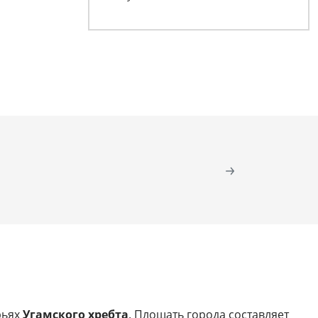
рьях
Угамского хребта
. Площать города составляет