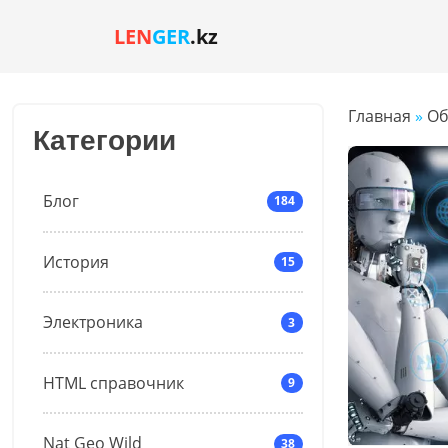
LEN
GER
.kz
Главная
»
Об
Категории
Блог
184
История
15
Электроника
3
HTML справочник
9
Nat Geo Wild
38