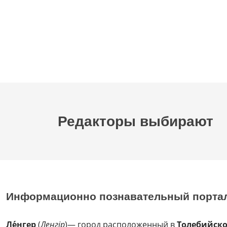
Редакторы выбирают
Информационно познавательный порта
Ле́нгер
(
Леңгір
)— город расположенный в
Толебийск