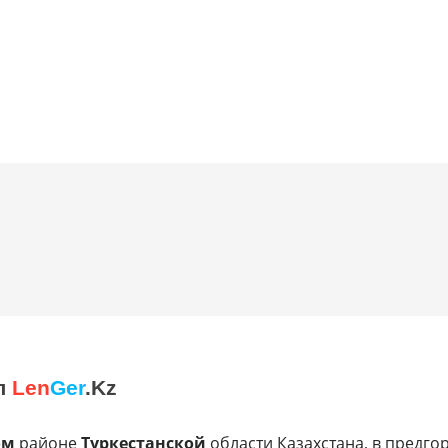
л
Len
Ger
.Kz
ом
районе
Туркестанской
области Казахстана, в предго