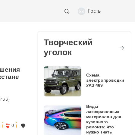
Гость
Творческий
уголок
ешения
Схема
хстане
электропроводки
УАЗ 469
гий,
Виды
лакокрасочных
материалов для
кузовного
0
ремонта: что
нужно знать