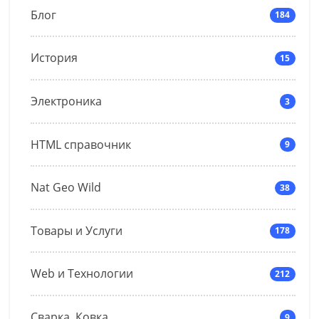
Блог
184
История
15
Электроника
3
HTML справочник
9
Nat Geo Wild
38
Товары и Услуги
178
Web и Технологии
212
Сварка, Ковка
9