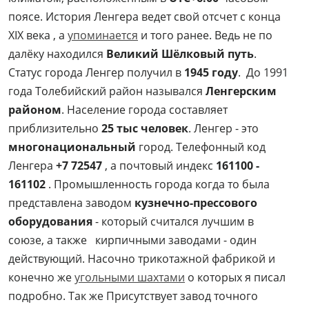
поясе. История Ленгера ведет свой отсчет с конца
XIX века , а
упоминается
и того ранее. Ведь не по
далёку находился
Великий Шёлковый путь
.
Статус города Ленгер получил в
1945 году
. До 1991
года Толебийский район назывался
Ленгерским
районом
. Население города составляет
приблизительно
25 тыс человек
. Ленгер - это
многонациональный
город. Телефонный код
Ленгера
+7 72547
, а почтовый индекс
161100 -
161102
. Промышленность города когда то была
представлена заводом
кузнечно-прессового
оборудования
- который считался лучшим в
союзе, а также кирпичными заводами - один
действующий. Насочно трикотажной фабрикой и
конечно же
угольными шахтами
о которых я писал
подробно. Так же Присутствует завод точного