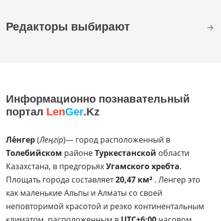
Редакторы выбирают
Информационно познавательный
портал
Len
Ger
.Kz
Ле́нгер
(
Леңгір
)— город расположенный в
Толебийском
районе
Туркестанской
области
Казахстана, в предгорьях
Угамского хребта
.
Площать города составляет
20,47 км²
. Ленгер это
как маленькие Альпы и Алматы со своей
неповторимой красотой и резко континентальным
климатом, расположенным в
UTC+6:00
часовом