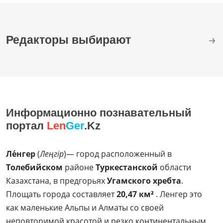
Редакторы выбирают
Информационно познавательный
портал
Len
Ger
.Kz
Ле́нгер
(
Леңгір
)— город расположенный в
Толебийском
районе
Туркестанской
области
Казахстана, в предгорьях
Угамского хребта
.
Площать города составляет
20,47 км²
. Ленгер это
как маленькие Альпы и Алматы со своей
неповторимой красотой и резко континентальным