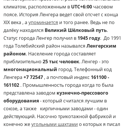
климатом, расположенным в
UTC+6:00
часовом
поясе. История Ленгера ведет свой отсчет с конца
XIX века , а
упоминается
и того ранее. Ведь не по
далёку находился
Великий Шёлковый путь
.
Статус города Ленгер получил в
1945 году
. До 1991
года Толебийский район назывался
Ленгерским
районом
. Население города составляет
приблизительно
25 тыс человек
. Ленгер - это
многонациональный
город. Телефонный код
Ленгера
+7 72547
, а почтовый индекс
161100 -
161102
. Промышленность города когда то была
представлена заводом
кузнечно-прессового
оборудования
- который считался лучшим в
союзе, а также кирпичными заводами - один
действующий. Насочно трикотажной фабрикой и
конечно же
угольными шахтами
о которых я писал