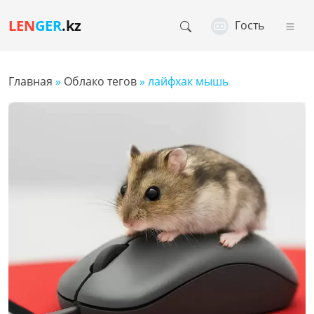
LEN
GER
.kz
Гость
Главная
»
Облако тегов
» лайфхак мышь