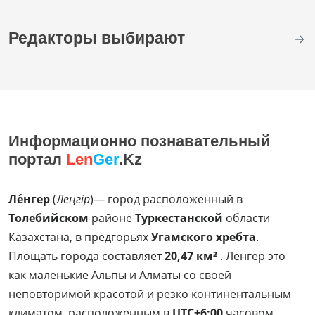
Редакторы выбирают
Информационно познавательный
портал
Len
Ger
.Kz
Ле́нгер
(
Леңгір
)— город расположенный в
Толебийском
районе
Туркестанской
области
Казахстана, в предгорьях
Угамского хребта
.
Площать города составляет
20,47 км²
. Ленгер это
как маленькие Альпы и Алматы со своей
неповторимой красотой и резко континентальным
климатом, расположенным в
UTC+6:00
часовом