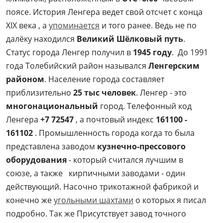
поясе. История Ленгера ведет свой отсчет с конца
XIX века , а
упоминается
и того ранее. Ведь не по
далёку находился
Великий Шёлковый путь
.
Статус города Ленгер получил в
1945 году
. До 1991
года Толебийский район назывался
Ленгерским
районом
. Население города составляет
приблизительно
25 тыс человек
. Ленгер - это
многонациональный
город. Телефонный код
Ленгера
+7 72547
, а почтовый индекс
161100 -
161102
. Промышленность города когда то была
представлена заводом
кузнечно-прессового
оборудования
- который считался лучшим в
союзе, а также кирпичными заводами - один
действующий. Насочно трикотажной фабрикой и
конечно же
угольными шахтами
о которых я писал
подробно. Так же Присутствует завод точного