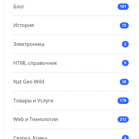
Блог
181
История
15
Электроника
3
HTML справочник
9
Nat Geo Wild
38
Товары и Услуги
178
Web и Технологии
212
Сварка, Ковка
9