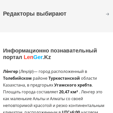
Редакторы выбирают
Информационно познавательный
портал
Len
Ger
.Kz
Ле́нгер
(
Леңгір
)— город расположенный в
Толебийском
районе
Туркестанской
области
Казахстана, в предгорьях
Угамского хребта
.
Площать города составляет
20,47 км²
. Ленгер это
как маленькие Альпы и Алматы со своей
неповторимой красотой и резко континентальным
климатом, расположенным в
UTC+6:00
часовом