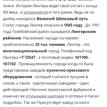
поясе. История Ленгера ведет свой отсчет с конца
XIX века , а
упоминается
и того ранее. Ведь не по
далёку находился
Великий Шёлковый путь
.
Статус города Ленгер получил в
1945 году
. До 1991
года Толебийский район назывался
Ленгерским
районом
. Население города составляет
приблизительно
25 тыс человек
. Ленгер - это
многонациональный
город. Телефонный код
Ленгера
+7 72547
, а почтовый индекс
161100 -
161102
. Промышленность города когда то была
представлена заводом
кузнечно-прессового
оборудования
- который считался лучшим в
союзе, а также кирпичными заводами - один
действующий. Насочно трикотажной фабрикой и
конечно же
угольными шахтами
о которых я писал
подробно. Так же Присутствует завод точного