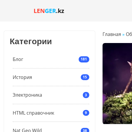
LEN
GER
.kz
Главная
»
Об
Категории
Блог
181
История
15
Электроника
3
HTML справочник
9
Nat Geo Wild
38