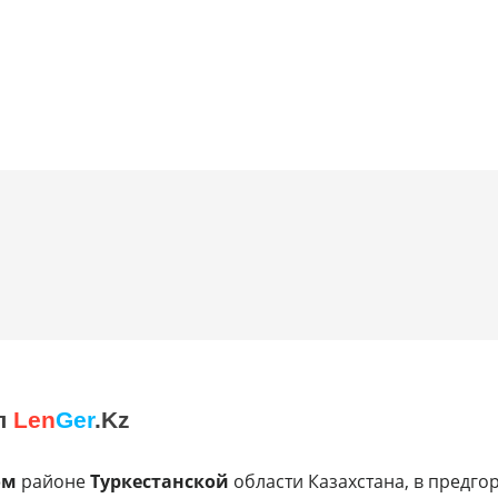
л
Len
Ger
.Kz
ом
районе
Туркестанской
области Казахстана, в предго