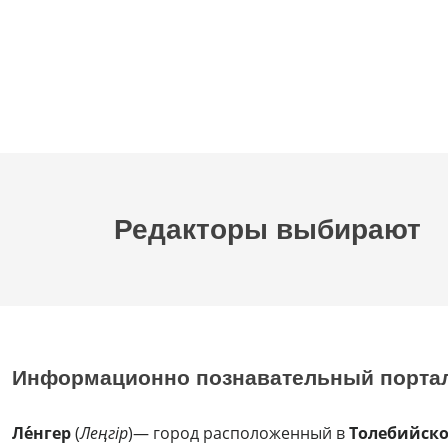
Редакторы выбирают
Информационно познавательный порта
Ле́нгер
(
Леңгір
)— город расположенный в
Толебийск