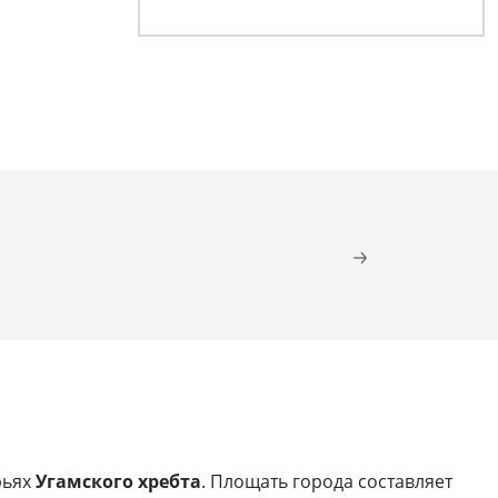
рьях
Угамского хребта
. Площать города составляет