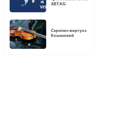
XBT.KG
Скрипач-виртуоз
Кошанский