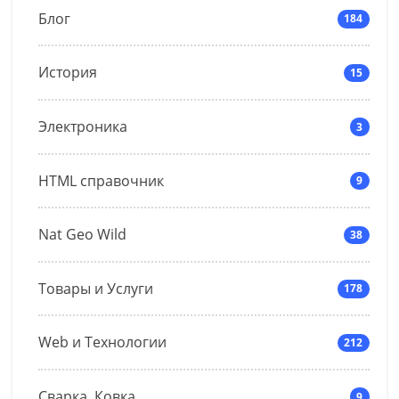
Блог
184
История
15
Электроника
3
HTML справочник
9
Nat Geo Wild
38
Товары и Услуги
178
Web и Технологии
212
Сварка, Ковка
9