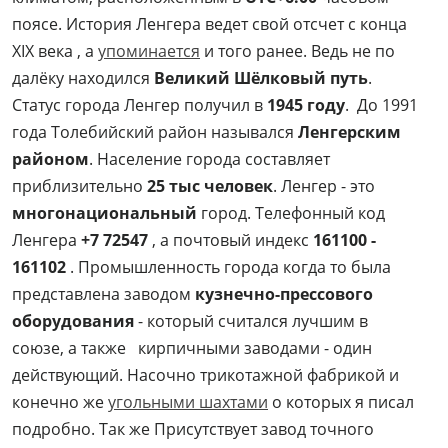
поясе. История Ленгера ведет свой отсчет с конца
XIX века , а
упоминается
и того ранее. Ведь не по
далёку находился
Великий Шёлковый путь
.
Статус города Ленгер получил в
1945 году
. До 1991
года Толебийский район назывался
Ленгерским
районом
. Население города составляет
приблизительно
25 тыс человек
. Ленгер - это
многонациональный
город. Телефонный код
Ленгера
+7 72547
, а почтовый индекс
161100 -
161102
. Промышленность города когда то была
представлена заводом
кузнечно-прессового
оборудования
- который считался лучшим в
союзе, а также кирпичными заводами - один
действующий. Насочно трикотажной фабрикой и
конечно же
угольными шахтами
о которых я писал
подробно. Так же Присутствует завод точного