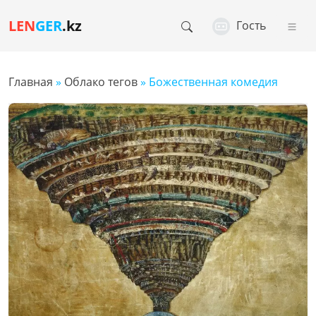
LEN
GER
.kz
Гость
Главная
»
Облако тегов
» Божественная комедия