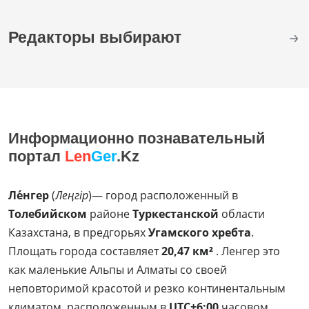
Редакторы выбирают
Информационно познавательный
портал
Len
Ger
.Kz
Ле́нгер
(
Леңгір
)— город расположенный в
Толебийском
районе
Туркестанской
области
Казахстана, в предгорьях
Угамского хребта
.
Площать города составляет
20,47 км²
. Ленгер это
как маленькие Альпы и Алматы со своей
неповторимой красотой и резко континентальным
климатом, расположенным в
UTC+6:00
часовом