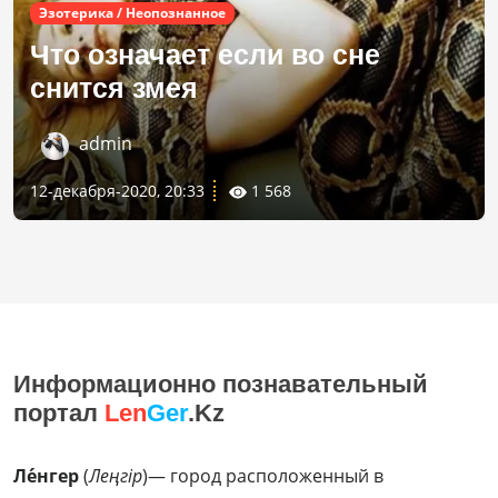
Эзотерика / Неопознанное
Что означает если во сне
снится змея
admin
12-декабря-2020, 20:33
1 568
Информационно познавательный
портал
Len
Ger
.Kz
Ле́нгер
(
Леңгір
)— город расположенный в