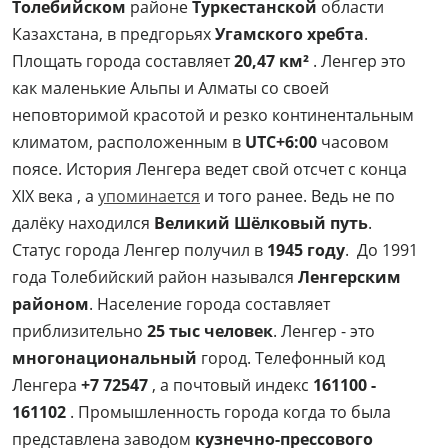
Толебийском
районе
Туркестанской
области
Казахстана, в предгорьях
Угамского хребта
.
Площать города составляет
20,47 км²
. Ленгер это
как маленькие Альпы и Алматы со своей
неповторимой красотой и резко континентальным
климатом, расположенным в
UTC+6:00
часовом
поясе. История Ленгера ведет свой отсчет с конца
XIX века , а
упоминается
и того ранее. Ведь не по
далёку находился
Великий Шёлковый путь
.
Статус города Ленгер получил в
1945 году
. До 1991
года Толебийский район назывался
Ленгерским
районом
. Население города составляет
приблизительно
25 тыс человек
. Ленгер - это
многонациональный
город. Телефонный код
Ленгера
+7 72547
, а почтовый индекс
161100 -
161102
. Промышленность города когда то была
представлена заводом
кузнечно-прессового