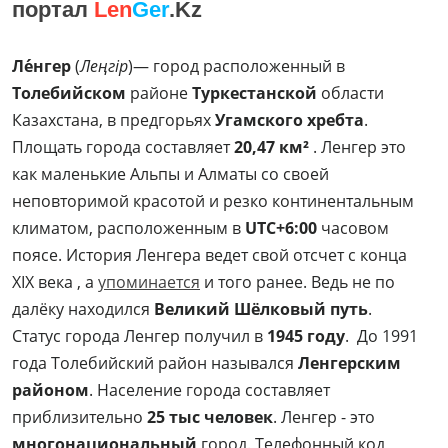
портал
Len
Ger
.Kz
Ле́нгер
(
Леңгір
)— город расположенный в
Толебийском
районе
Туркестанской
области
Казахстана, в предгорьях
Угамского хребта
.
Площать города составляет
20,47 км²
. Ленгер это
как маленькие Альпы и Алматы со своей
неповторимой красотой и резко континентальным
климатом, расположенным в
UTC+6:00
часовом
поясе. История Ленгера ведет свой отсчет с конца
XIX века , а
упоминается
и того ранее. Ведь не по
далёку находился
Великий Шёлковый путь
.
Статус города Ленгер получил в
1945 году
. До 1991
года Толебийский район назывался
Ленгерским
районом
. Население города составляет
приблизительно
25 тыс человек
. Ленгер - это
многонациональный
город. Телефонный код