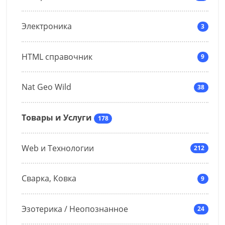
Электроника
3
HTML справочник
9
Nat Geo Wild
38
Товары и Услуги
178
Web и Технологии
212
Сварка, Ковка
9
Эзотерика / Неопознанное
24