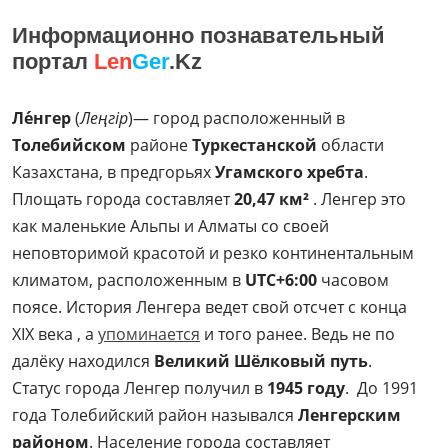
Информационно познавательный
портал
Len
Ger
.Kz
Ле́нгер
(
Леңгір
)— город расположенный в
Толебийском
районе
Туркестанской
области
Казахстана, в предгорьях
Угамского хребта
.
Площать города составляет
20,47 км²
. Ленгер это
как маленькие Альпы и Алматы со своей
неповторимой красотой и резко континентальным
климатом, расположенным в
UTC+6:00
часовом
поясе. История Ленгера ведет свой отсчет с конца
XIX века , а
упоминается
и того ранее. Ведь не по
далёку находился
Великий Шёлковый путь
.
Статус города Ленгер получил в
1945 году
. До 1991
года Толебийский район назывался
Ленгерским
районом
. Население города составляет