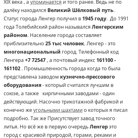
XIX века , а
упоминается
и того ранее. Ведь не по
далёку находился
Великий Шёлковый путь
.
Статус города Ленгер получил в
1945 году
. До 1991
года Толебийский район назывался
Ленгерским
районом
. Население города составляет
приблизительно
25 тыс человек
. Ленгер - это
многонациональный
город. Телефонный код
Ленгера
+7 72547
, а почтовый индекс
161100 -
161102
. Промышленность города когда то была
представлена заводом
кузнечно-прессового
оборудования
- который считался лучшим в
союзе, а также кирпичными заводами - один
действующий. Насочно трикотажной фабрикой и
конечно же
угольными шахтами
о которых я писал
подробно. Так же Присутствует завод точного
литья. Но всё же в первую очередь
Ленгер
это
город с красивой природой, горами, реками и