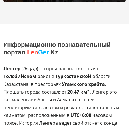
Информационно познавательный
портал
Len
Ger
.Kz
Ле́нгер
(
Леңгір
)— город расположенный в
Толебийском
районе
Туркестанской
области
Казахстана, в предгорьях
Угамского хребта
.
Площать города составляет
20,47 км²
. Ленгер это
как маленькие Альпы и Алматы со своей
неповторимой красотой и резко континентальным
климатом, расположенным в
UTC+6:00
часовом
поясе. История Ленгера ведет свой отсчет с конца