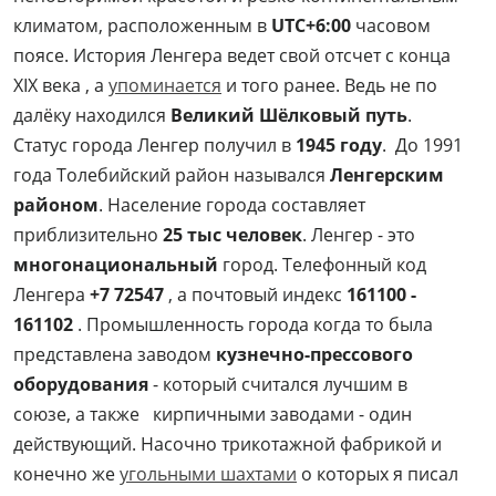
климатом, расположенным в
UTC+6:00
часовом
поясе. История Ленгера ведет свой отсчет с конца
XIX века , а
упоминается
и того ранее. Ведь не по
далёку находился
Великий Шёлковый путь
.
Статус города Ленгер получил в
1945 году
. До 1991
года Толебийский район назывался
Ленгерским
районом
. Население города составляет
приблизительно
25 тыс человек
. Ленгер - это
многонациональный
город. Телефонный код
Ленгера
+7 72547
, а почтовый индекс
161100 -
161102
. Промышленность города когда то была
представлена заводом
кузнечно-прессового
оборудования
- который считался лучшим в
союзе, а также кирпичными заводами - один
действующий. Насочно трикотажной фабрикой и
конечно же
угольными шахтами
о которых я писал