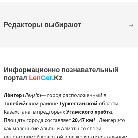
Редакторы выбирают
Информационно познавательный
портал
Len
Ger
.Kz
Ле́нгер
(
Леңгір
)— город расположенный в
Толебийском
районе
Туркестанской
области
Казахстана, в предгорьях
Угамского хребта
.
Площать города составляет
20,47 км²
. Ленгер это
как маленькие Альпы и Алматы со своей
неповторимой красотой и резко континентальным