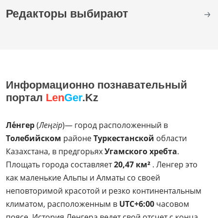
Редакторы выбирают
Информационно познавательный
портал
Len
Ger
.Kz
Ле́нгер
(
Леңгір
)— город расположенный в
Толебийском
районе
Туркестанской
области
Казахстана, в предгорьях
Угамского хребта
.
Площать города составляет
20,47 км²
. Ленгер это
как маленькие Альпы и Алматы со своей
неповторимой красотой и резко континентальным
климатом, расположенным в
UTC+6:00
часовом
поясе. История Ленгера ведет свой отсчет с конца