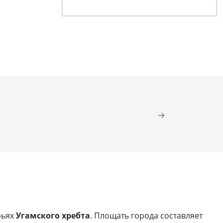
рьях
Угамского хребта
. Площать города составляет