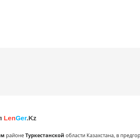
л
Len
Ger
.Kz
ом
районе
Туркестанской
области Казахстана, в предго