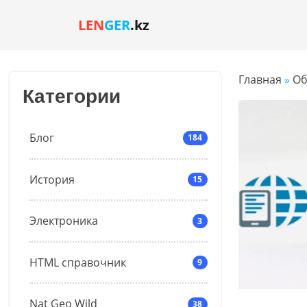
LEN
GER
.kz
Главная
»
Об
Категории
Блог
184
История
15
Электроника
3
HTML справочник
9
Nat Geo Wild
38