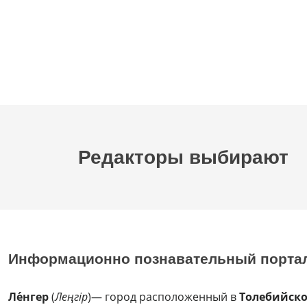
Редакторы выбирают
Информационно познавательный порта
Ле́нгер
(
Леңгір
)— город расположенный в
Толебийск